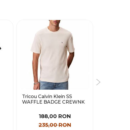
Tricou Calvin Klein SS
Tricou adi
WAFFLE BADGE CREWNK
TEE Femei
TEE Barbati
188,00 RON
150
235,00 RON
215