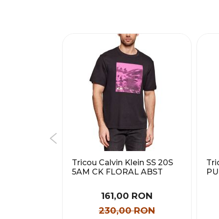
aphics
Tricou Calvin Klein SS 20S
Tr
 Tee Barbati
5AM CK FLORAL ABST
PU
GRAPHI Barbati
 RON
161,00 RON
 RON
230,00 RON