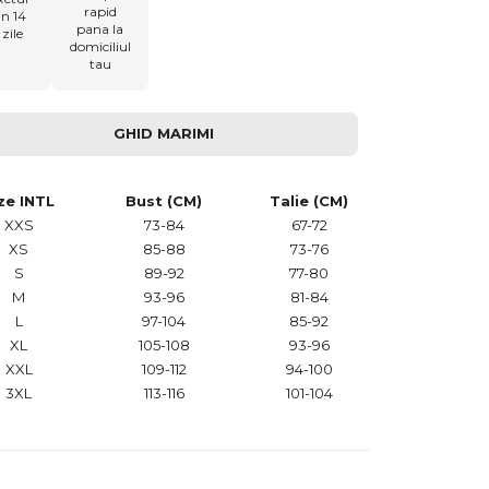
rapid
in 14
pana la
zile
domiciliul
tau
GHID MARIMI
ze INTL
Bust (CM)
Talie (CM)
XXS
73-84
67-72
XS
85-88
73-76
S
89-92
77-80
M
93-96
81-84
L
97-104
85-92
XL
105-108
93-96
XXL
109-112
94-100
3XL
113-116
101-104