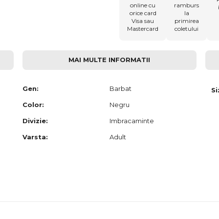
online cu
ramburs
orice card
la
Visa sau
primirea
Mastercard
coletului
MAI MULTE INFORMATII
Gen:
Barbat
Si
Color:
Negru
Divizie:
Imbracaminte
Varsta:
Adult