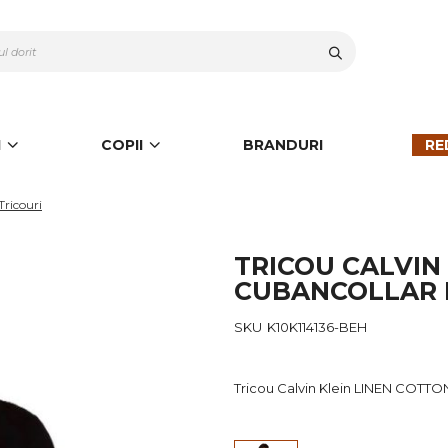
Cauta
I
COPII
BRANDURI
RE
Tricouri
TRICOU CALVIN
CUBANCOLLAR 
SKU
K10K114136-BEH
Tricou Calvin Klein LINEN COT