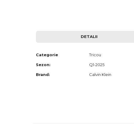
to
the
beginning
of
the
images
gallery
DETALII
Categorie
Tricou
Sezon:
Q1-2025
Brand:
Calvin Klein