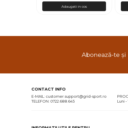
n cos
Adaugati in cos
Abonează-te și
CONTACT INFO
E-MAIL:
customer.support@grid-sport.ro
PROG
TELEFON:
0722.688.645
Luni -
INFORMATII UTILE PENTRU