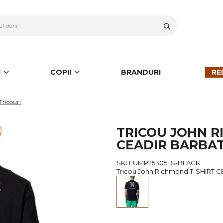
Cauta
I
COPII
BRANDURI
RE
Tricouri
TRICOU JOHN R
CEADIR BARBAT
SKU
UMP25305TS-BLACK
Tricou John Richmond T-SHIRT C