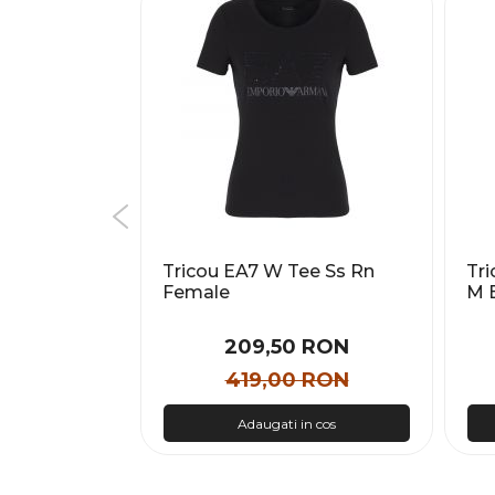
TREFOIL T-
Tricou EA7 W Tee Ss Rn
Tr
Female
M 
Bar
 RON
209,50 RON
 RON
419,00 RON
n cos
Adaugati in cos