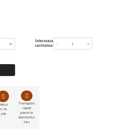
Selecteaza
-
+
cantitatea:
Transport
Retur
rapid
in 14
pana la
zile
domiciliul
tau