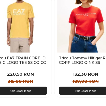
icou EA7 TRAIN CORE ID
Tricou Tommy Hilfiger 
BIG LOGO TEE SS CO CC
CORP LOGO C-NK SS
bati
Femei
220,50 RON
132,30 RON
315,00 RON
189,00 RON
Adaugati in cos
Adaugati in cos