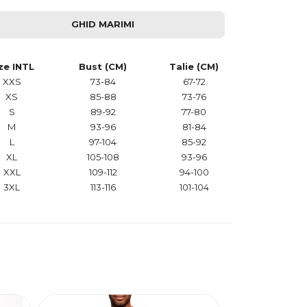
GHID MARIMI
ze INTL
Bust (CM)
Talie (CM)
XXS
73-84
67-72
XS
85-88
73-76
S
89-92
77-80
M
93-96
81-84
L
97-104
85-92
XL
105-108
93-96
XXL
109-112
94-100
3XL
113-116
101-104