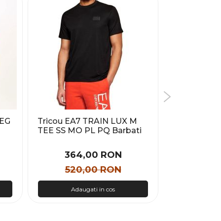
REG
Tricou EA7 TRAIN LUX M
Tricou Tomm
TEE SS MO PL PQ Barbati
SLUB SLIM 
364,00 RON
197
520,00 RON
282
Adaugati in cos
Adau