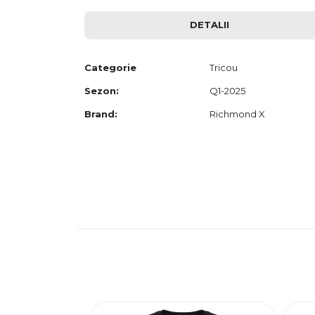
to
the
DETALII
beginning
of
the
images
Categorie
Tricou
gallery
Sezon:
Q1-2025
Brand:
Richmond X