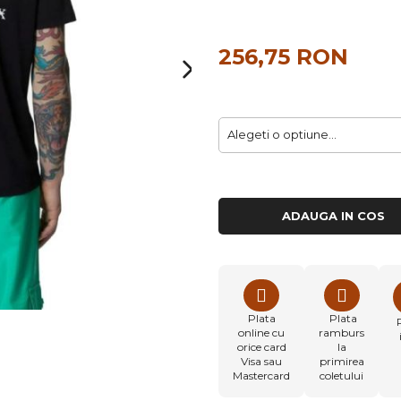
256,75 RON
ADAUGA IN COS
Plata
Plata
online cu
ramburs
orice card
la
Visa sau
primirea
Mastercard
coletului