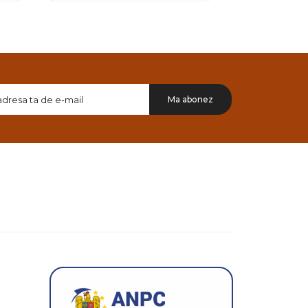
Doresc
Ma abonez
sa
primesc
pe
email
informatii
despre
produsele
si
ofertele
Gridsport