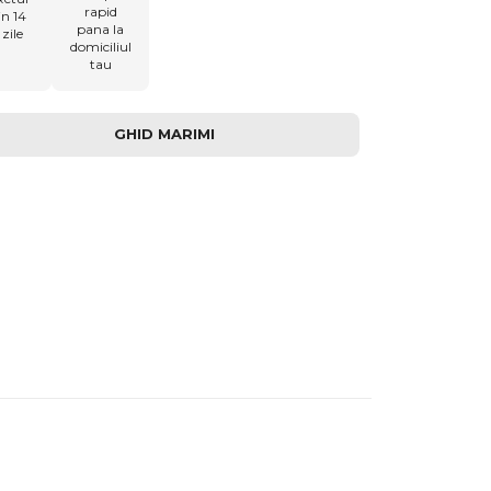
rapid
in 14
pana la
zile
domiciliul
tau
GHID MARIMI