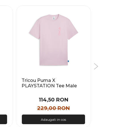
Tricou Puma X
Tricou EA7
PLAYSTATION Tee Male
MONOGRA
Barbati
114,50 RON
341
229,00 RON
525
Adaugati in cos
Adau