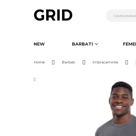
Mergeti
la
Continut
NEW
BARBATI
FEME
Home
Barbati
Imbracaminte
Skip
to
the
end
of
the
images
gallery