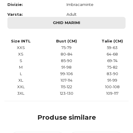
Divizie:
Imbracaminte
Varsta:
Adult
GHID MARIMI
Size INTL
Bust (CM)
Talie (CM)
XXS
75-79
59-63
XS
80-84
64-68
S
85-90
69-74
M
91-98
75-82
L
99-106
83-90
XL
107-114
91-99
XXL
115-122
100-108
3XL
123-130
109-117
Produse similare