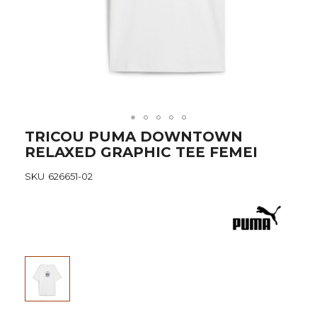
Skip
TRICOU PUMA DOWNTOWN
to
RELAXED GRAPHIC TEE FEMEI
the
beginning
SKU
626651-02
of
the
images
gallery