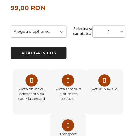
99,00 RON
Selecteaza
-
+
cantitatea:
ADAUGA IN COS
Plata online cu
Plata ramburs
Retur in 14 zile
orice card Visa
la primirea
sau Mastercard
coletului
Transport