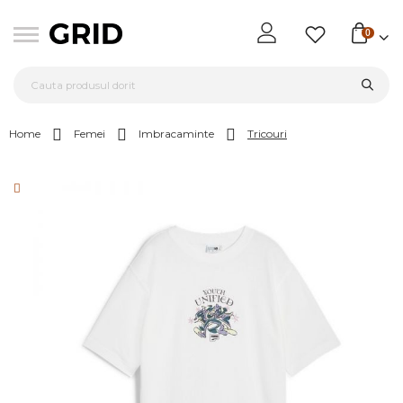
0
Home
Femei
Imbracaminte
Tricouri
Skip
to
the
end
of
the
images
gallery