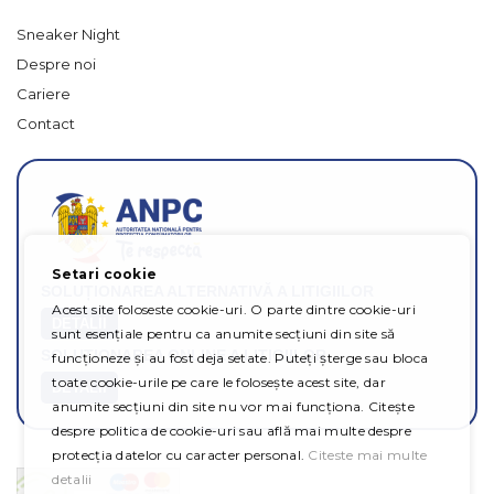
Sneaker Night
Despre noi
Cariere
Contact
Setari cookie
SOLUȚIONAREA ALTERNATIVĂ A LITIGIILOR
Acest site foloseste cookie-uri. O parte dintre cookie-uri
DETALII
sunt esențiale pentru ca anumite secțiuni din site să
SOLUȚIONAREA ONLINE A LITIGIILOR
funcționeze și au fost deja setate. Puteți șterge sau bloca
toate cookie-urile pe care le folosește acest site, dar
DETALII
anumite secțiuni din site nu vor mai funcționa. Citește
despre politica de cookie-uri sau află mai multe despre
protecția datelor cu caracter personal.
Citeste mai multe
detalii