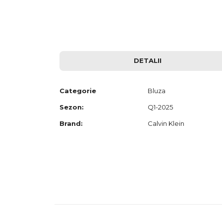
to
the
beginning
of
the
images
gallery
DETALII
Categorie
Bluza
Sezon:
Q1-2025
Brand:
Calvin Klein