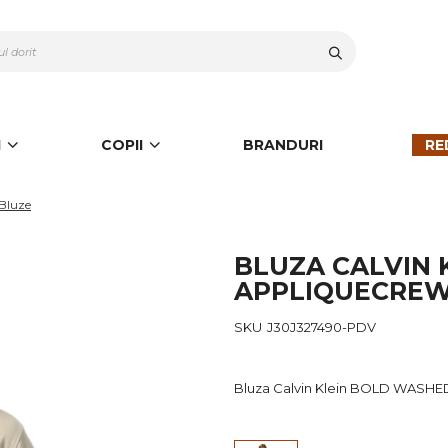
Cauta
I
COPII
BRANDURI
RE
Bluze
BLUZA CALVIN
APPLIQUECREW
SKU
J30J327490-PDV
Bluza Calvin Klein BOLD WASH