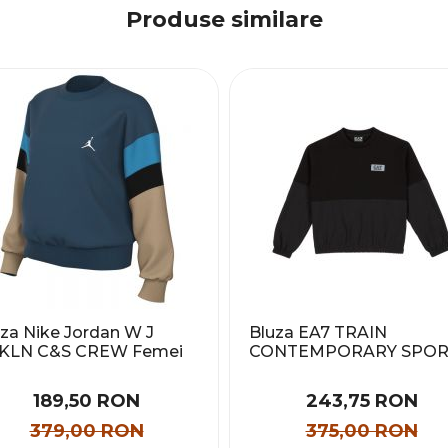
Produse similare
za Nike Jordan W J
Bluza EA7 TRAIN
KLN C&S CREW Femei
CONTEMPORARY SPO
GIRL T-TOP CN Copii
189,50 RON
243,75 RON
379,00 RON
375,00 RON