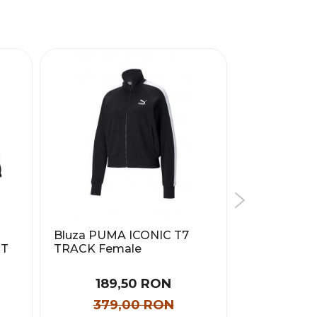
Bluza PUMA ICONIC T7
Bluza Pum
RT
TRACK Female
Relaxed Cr
189,50 RON
149
379,00 RON
299