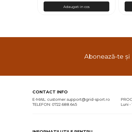
n cos
Adaugati in cos
Abonează-te și
CONTACT INFO
E-MAIL:
customer.support@grid-sport.ro
PROG
TELEFON:
0722.688.645
Luni -
INFORMATII UTILE PENTRU