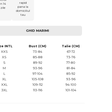
rapid
in 14
pana la
zile
domiciliul
tau
GHID MARIMI
ze INTL
Bust (CM)
Talie (CM)
XXS
73-84
67-72
XS
85-88
73-76
S
89-92
77-80
M
93-96
81-84
L
97-104
85-92
XL
105-108
93-96
XXL
109-112
94-100
3XL
113-116
101-104