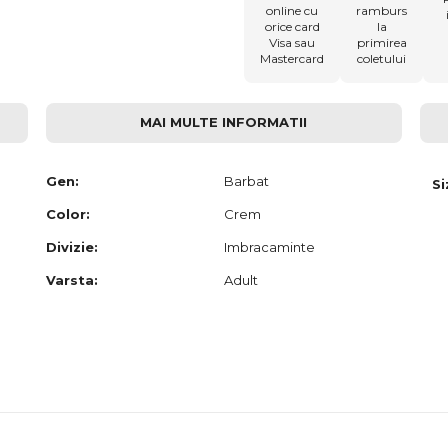
online cu
ramburs
orice card
la
Visa sau
primirea
Mastercard
coletului
MAI MULTE INFORMATII
Gen:
Barbat
Si
Color:
Crem
Divizie:
Imbracaminte
Varsta:
Adult