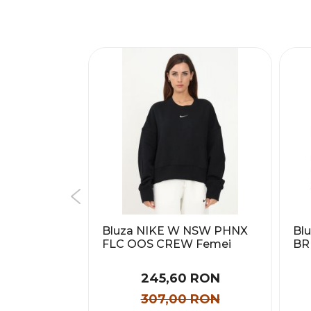
ein LS EU
Bluza NIKE W NSW PHNX
Blu
DGE
FLC OOS CREW Femei
BR
rbati
 RON
245,60 RON
 RON
307,00 RON