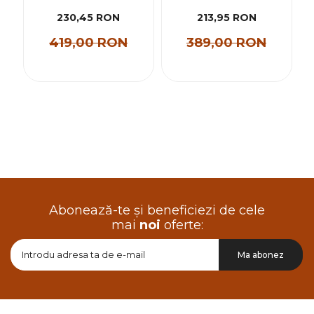
230,45 RON
213,95 RON
419,00 RON
389,00 RON
Abonează-te și beneficiezi de cele
mai
noi
oferte:
Doresc
Ma abonez
sa
primesc
pe
email
informatii