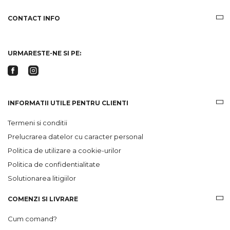
despre
produsele
CONTACT INFO
si
ofertele
Gridsport
URMARESTE-NE SI PE:
INFORMATII UTILE PENTRU CLIENTI
Termeni si conditii
Prelucrarea datelor cu caracter personal
Politica de utilizare a cookie-urilor
Politica de confidentialitate
Solutionarea litigiilor
COMENZI SI LIVRARE
Cum comand?