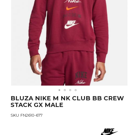
Skip
BLUZA NIKE M NK CLUB BB CREW
to
STACK GX MALE
the
beginning
SKU
FN2610-677
of
the
images
gallery