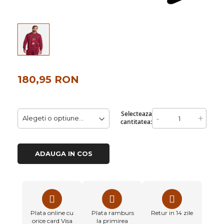
180,95 RON
Selecteaza
-
+
cantitatea:
ADAUGA IN COS
Plata online cu
Plata ramburs
Retur in 14 zile
orice card Visa
la primirea