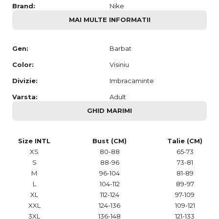
Brand:
Nike
MAI MULTE INFORMATII
Gen:
Barbat
Color:
Visiniu
Divizie:
Imbracaminte
Varsta:
Adult
GHID MARIMI
Size INTL
Bust (CM)
Talie (CM)
XS
80-88
65-73
S
88-96
73-81
M
96-104
81-89
L
104-112
89-97
XL
112-124
97-109
XXL
124-136
109-121
3XL
136-148
121-133