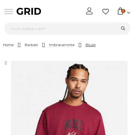
0
Home
Barbati
Imbracaminte
Bluze
Skip
to
the
end
of
the
images
gallery