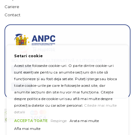
Cariere
Contact
Setari cookie
SOLUȚIONAREA ALTERNATIVĂ A LITIGIILOR
Acest site foloseste cookie-uri. O parte dintre cookie-uri
DETALII
sunt esențiale pentru ca anumite secțiuni din site să
SOLUȚIONAREA ONLINE A LITIGIILOR
funcționeze și au fost deja setate. Puteți șterge sau bloca
toate cookie-urile pe care le folosește acest site, dar
DETALII
anumite secțiuni din site nu vor mai funcționa. Citește
despre politica de cookie-uri sau află mai multe despre
protecția datelor cu caracter personal.
Citeste mai multe
detalii
ACCEPTA TOATE
Respinge
Arata mai multe
Afla mai multe