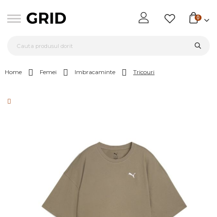
0
Home
Femei
Imbracaminte
Tricouri
Skip
to
the
end
of
the
images
gallery