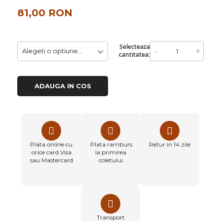
81,00 RON
Selecteaza
-
+
cantitatea:
ADAUGA IN COS
Plata online cu
Plata ramburs
Retur in 14 zile
orice card Visa
la primirea
sau Mastercard
coletului
Transport