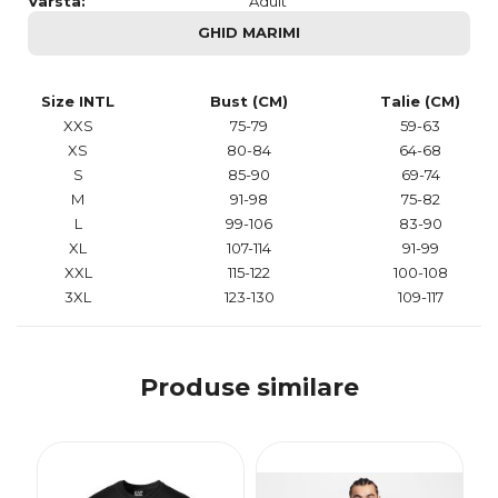
Varsta:
Adult
GHID MARIMI
Size INTL
Bust (CM)
Talie (CM)
XXS
75-79
59-63
XS
80-84
64-68
S
85-90
69-74
M
91-98
75-82
L
99-106
83-90
XL
107-114
91-99
XXL
115-122
100-108
3XL
123-130
109-117
Produse similare