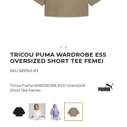
Skip
TRICOU PUMA WARDROBE ESS
to
OVERSIZED SHORT TEE FEMEI
the
beginning
SKU
629743-83
of
the
images
Tricou Puma WARDROBE ESS Oversized
gallery
Short Tee Femei