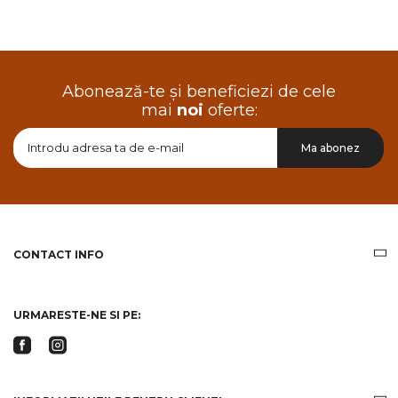
Abonează-te și beneficiezi de cele
mai
noi
oferte:
Doresc
Ma abonez
sa
primesc
pe
email
informatii
despre
produsele
CONTACT INFO
si
ofertele
Gridsport
URMARESTE-NE SI PE: