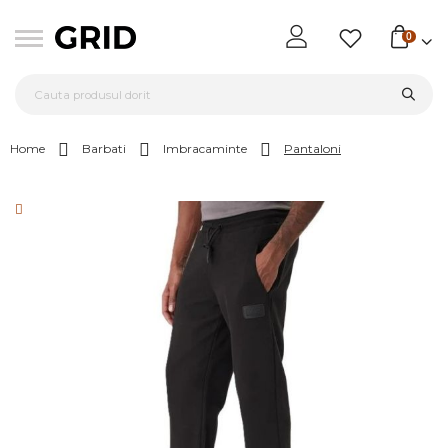
0
Home
Barbati
Imbracaminte
Pantaloni
Skip
to
the
end
of
the
images
gallery