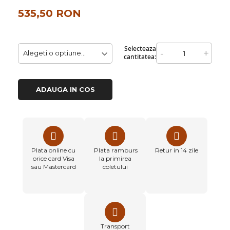
535,50 RON
Selecteaza
-
+
cantitatea:
ADAUGA IN COS
Plata online cu
Plata ramburs
Retur in 14 zile
orice card Visa
la primirea
sau Mastercard
coletului
Transport