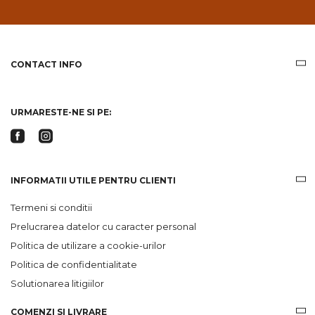
pe
email
informatii
despre
produsele
CONTACT INFO
si
ofertele
Gridsport
URMARESTE-NE SI PE:
INFORMATII UTILE PENTRU CLIENTI
Termeni si conditii
Prelucrarea datelor cu caracter personal
Politica de utilizare a cookie-urilor
Politica de confidentialitate
Solutionarea litigiilor
COMENZI SI LIVRARE