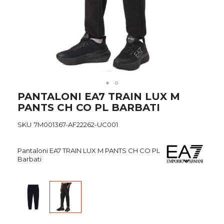
Skip
PANTALONI EA7 TRAIN LUX M
to
PANTS CH CO PL BARBATI
the
beginning
SKU
7M001367-AF22262-UC001
of
the
images
Pantaloni EA7 TRAIN LUX M PANTS CH CO PL
gallery
Barbati