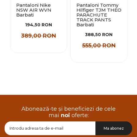
Pantaloni Nike
Pantaloni Tommy
NSW AIR WVN
Hilfiger TJM THEO
Barbati
PARACHUTE
TRACK PANTS
Barbati
194,50 RON
388,50 RON
389,00 RON
555,00 RON
Abonează-te și beneficiezi de cele
mai
noi
oferte:
Doresc
Ma abonez
sa
primesc