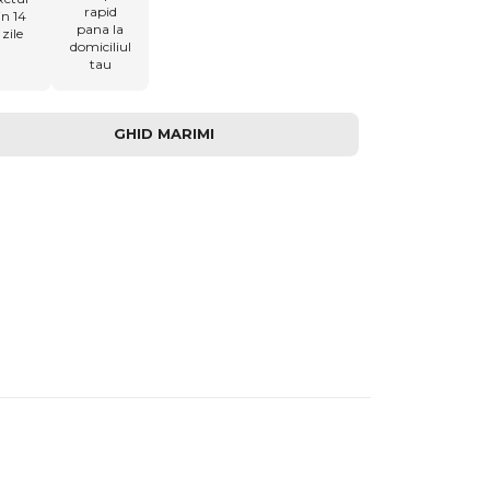
rapid
in 14
pana la
zile
domiciliul
tau
GHID MARIMI