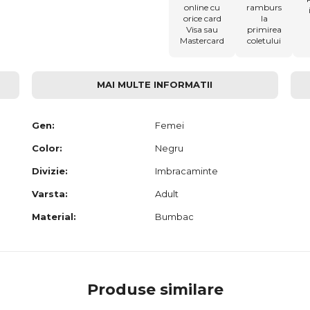
online cu
ramburs
orice card
la
Visa sau
primirea
Mastercard
coletului
MAI MULTE INFORMATII
Gen:
Femei
Color:
Negru
Divizie:
Imbracaminte
Varsta:
Adult
Material:
Bumbac
Produse similare