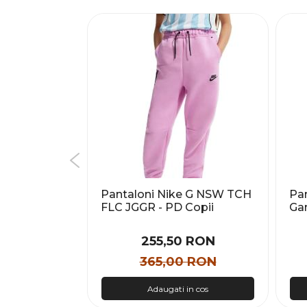
 Klein
Pantaloni Nike G NSW TCH
Pa
RENCH
FLC JGGR - PD Copii
Gam
 PAN Femei
Tra
 RON
255,50 RON
 RON
365,00 RON
n cos
Adaugati in cos