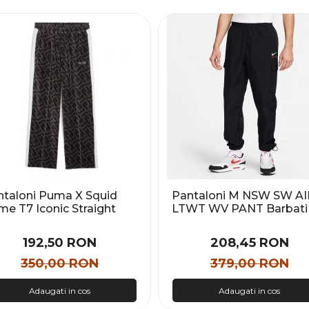
ntaloni Puma X Squid
Pantaloni M NSW SW AI
e T7 Iconic Straight
LTWT WV PANT Barbati
ck Pants Barbati
192,50 RON
208,45 RON
350,00 RON
379,00 RON
Adaugati in cos
Adaugati in cos