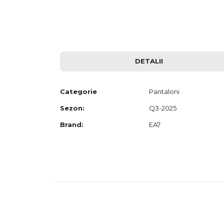
to
the
beginning
of
the
images
gallery
DETALII
Categorie
Pantaloni
Sezon:
Q3-2025
Brand:
EA7