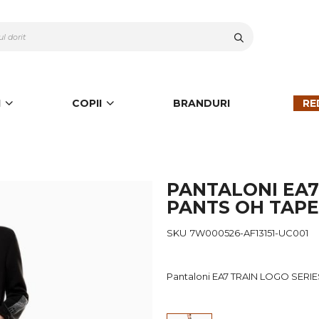
Cauta
I
COPII
BRANDURI
RE
PANTALONI EA7
PANTS OH TAPE
SKU
7W000526-AF13151-UC001
Pantaloni EA7 TRAIN LOGO SERI