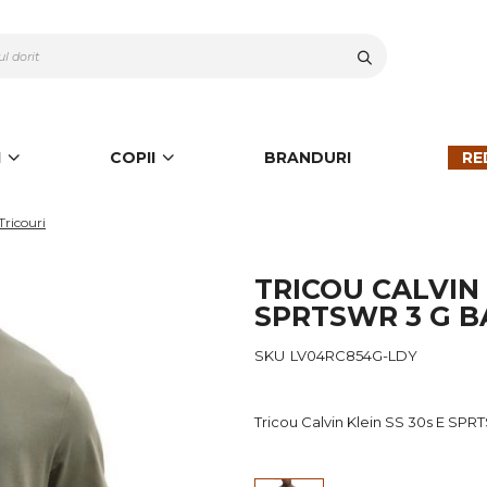
Cauta
I
COPII
BRANDURI
RE
Tricouri
TRICOU CALVIN 
SPRTSWR 3 G B
SKU
LV04RC854G-LDY
Tricou Calvin Klein SS 30s E SPR