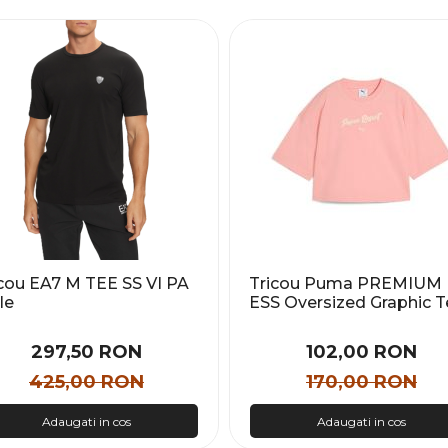
cou EA7 M TEE SS VI PA
Tricou Puma PREMIUM
le
ESS Oversized Graphic T
Femei
297,50 RON
102,00 RON
425,00 RON
170,00 RON
Adaugati in cos
Adaugati in cos