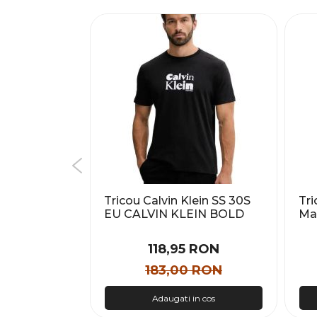
NK TCH FLC
Tricou Calvin Klein SS 30S
Tri
EU CALVIN KLEIN BOLD
Ma
GRAP Barbati
 RON
118,95 RON
 RON
183,00 RON
n cos
Adaugati in cos