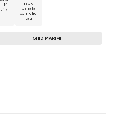
rapid
in 14
pana la
zile
domiciliul
tau
GHID MARIMI