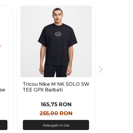
Tricou Nike M NK SOLO SW
Tricou Calv
ee
TEE GPX Barbati
MONOGRAM 
165,75 RON
192
255,00 RON
240
Adaugati in cos
Adau