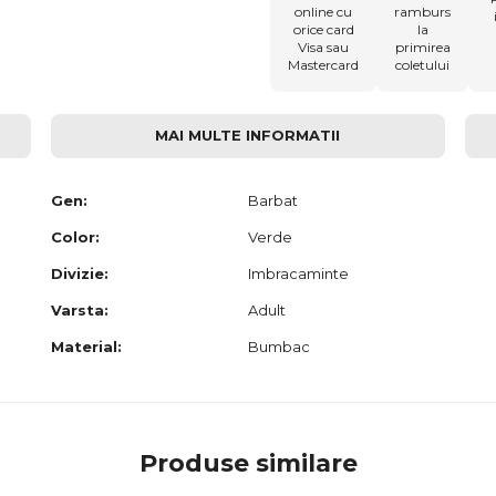
online cu
ramburs
orice card
la
Visa sau
primirea
Mastercard
coletului
MAI MULTE INFORMATII
Gen:
Barbat
Color:
Verde
Divizie:
Imbracaminte
Varsta:
Adult
Material:
Bumbac
Produse similare