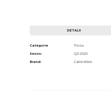
to
the
beginning
of
the
images
gallery
DETALII
Categorie
Tricou
Sezon:
Q3-2025
Brand:
Calvin Klein