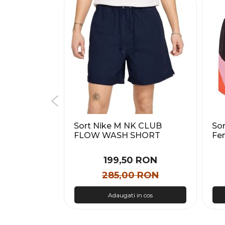
MLB
Sort Nike M NK CLUB
So
 Barbati
FLOW WASH SHORT
Fe
Barbati
 RON
199,50 RON
 RON
285,00 RON
n cos
Adaugati in cos