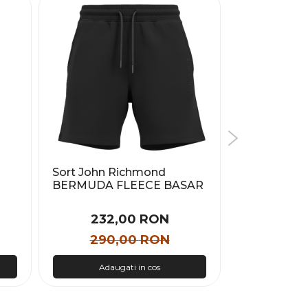
Sort John Richmond
Sort EA7 T
BERMUDA FLEECE BASAR
SERIES M 
Barbati
SHORTS COF
232,00 RON
343
290,00 RON
490
Adaugati in cos
Adau