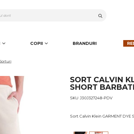
Cauta
I
COPII
BRANDURI
RE
Sorturi
SORT CALVIN K
SHORT BARBAT
SKU
J30J327248-PDV
Sort Calvin Klein GARMENT DYE 