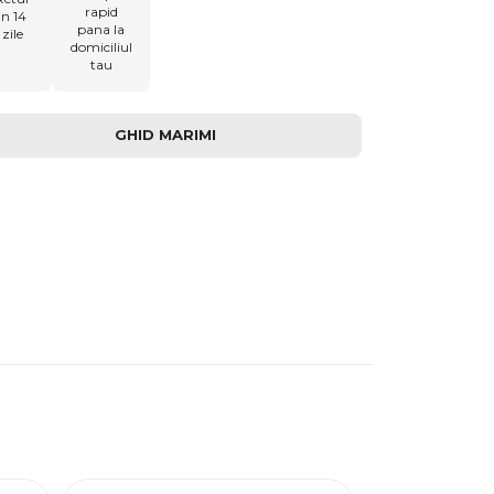
rapid
in 14
pana la
zile
domiciliul
tau
GHID MARIMI