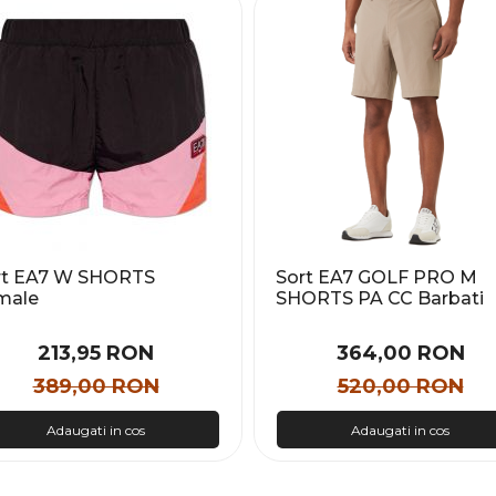
rt EA7 W SHORTS
Sort EA7 GOLF PRO M
male
SHORTS PA CC Barbati
213,95 RON
364,00 RON
389,00 RON
520,00 RON
Adaugati in cos
Adaugati in cos