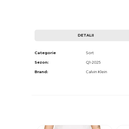
to
the
beginning
of
the
images
gallery
DETALII
Categorie
Sort
Sezon:
Q1-2025
Brand:
Calvin Klein