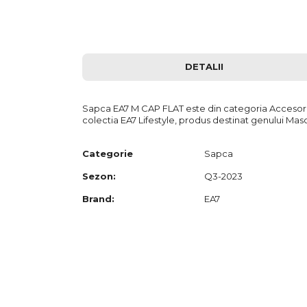
images
gallery
DETALII
Sapca EA7 M CAP FLAT este din categoria Accesorii
colectia EA7 Lifestyle, produs destinat genului Masc
Categorie
Sapca
Sezon:
Q3-2023
Brand:
EA7