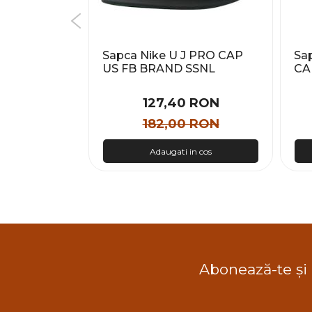
NK CLUB
Sapca Nike U J PRO CAP
Sa
X PTCH L
US FB BRAND SSNL
CA
Barbati
Un
 RON
127,40 RON
 RON
182,00 RON
n cos
Adaugati in cos
Abonează-te și