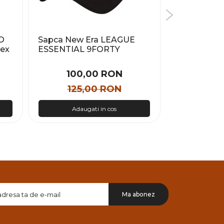
O
Sapca New Era LEAGUE
Sapca Calvi
ex
ESSENTIAL 9FORTY
MONOLOG
Barbati
EMBROIDE
HAT Unisex
100,00 RON
160
125,00 RON
200
Adaugati in cos
Adau
Doresc
Ma abonez
sa
primesc
pe
email