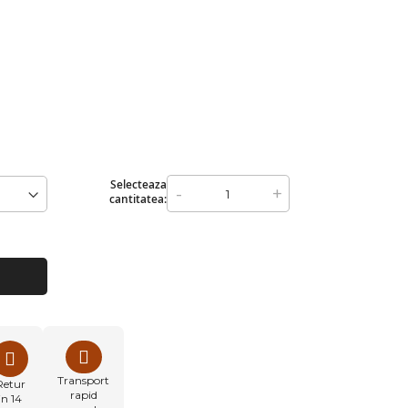
Selecteaza
-
+
cantitatea:
Transport
Retur
rapid
in 14