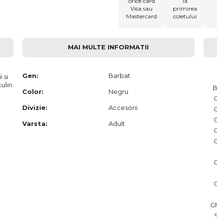
orice card
la
Visa sau
primirea
Mastercard
coletului
MAI MULTE INFORMATII
Gen:
Barbat
 si
ulin.
B
Color:
Negru
Divizie:
Accesorii
Varsta:
Adult
G