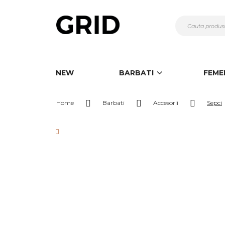
Mergeti
la
Continut
NEW
BARBATI
FEME
Home
Barbati
Accesorii
Sepci
Skip
to
the
end
of
the
images
gallery