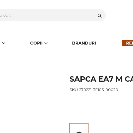
Cauta
I
COPII
BRANDURI
RE
SAPCA EA7 M C
SKU
270221-3F103-00020