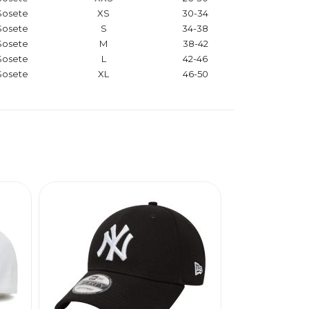
Sosete
XS
30-34
Sosete
S
34-38
Sosete
M
38-42
Sosete
L
42-46
Sosete
XL
46-50