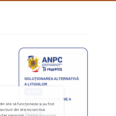
informatii
despre
produsele
si
ofertele
Gridsport
SOLUȚIONAREA ALTERNATIVĂ
A LITIGIILOR
DETALII
SOLUȚIONAREA ONLINE A
in site să funcționeze și au fost
LITIGIILOR
ecțiuni din site nu vor mai
DETALII
acter personal.
Citeste mai multe