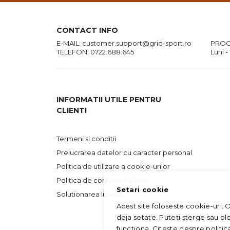
CONTACT INFO
E-MAIL:
customer.support@grid-sport.ro
PROG
TELEFON:
0722.688.645
Luni -
INFORMATII UTILE PENTRU
CLIENTI
Termeni si conditii
Prelucrarea datelor cu caracter personal
Politica de utilizare a cookie-urilor
Politica de confidentialitate
Setari cookie
Solutionarea litigiilor
Acest site foloseste cookie-uri. 
deja setate. Puteți șterge sau bl
funcționa. Citește despre politi