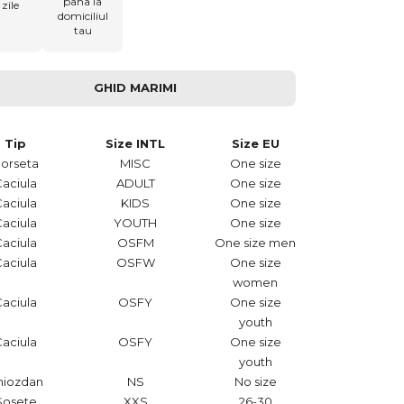
pana la
zile
domiciliul
tau
GHID MARIMI
Tip
Size INTL
Size EU
orseta
MISC
One size
Caciula
ADULT
One size
Caciula
KIDS
One size
Caciula
YOUTH
One size
Caciula
OSFM
One size men
Caciula
OSFW
One size
women
Caciula
OSFY
One size
youth
Caciula
OSFY
One size
youth
hiozdan
NS
No size
Sosete
XXS
26-30