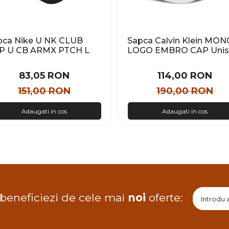
pca Nike U NK CLUB
Sapca Calvin Klein MON
P U CB ARMX PTCH L
LOGO EMBRO CAP Unis
isex
83,05 RON
114,00 RON
151,00 RON
190,00 RON
Adaugati in cos
Adaugati in cos
 beneficiezi de cele mai
noi
oferte: