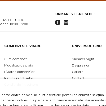
URMARESTE-NE SI PE:
RAM DE LUCRU
 Vineri: 10:00 - 17:00
COMENZI SI LIVRARE
UNIVERSUL GRID
Cum comand?
Sneaker Night
Modalitati de plata
Despre noi
Livrarea comenzilor
Cariere
Returul produselor
Contact
Conditii de intretinere
O parte dintre cookie-uri sunt esențiale pentru ca anumite secțiuni d
oca toate cookie-urile pe care le folosește acest site, dar anumite s
ca de cookie-uri sau află mai multe despre protecția datelor cu car