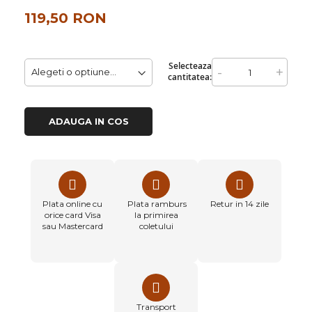
119,50 RON
Selecteaza
-
+
cantitatea:
ADAUGA IN COS
Plata online cu
Plata ramburs
Retur in 14 zile
orice card Visa
la primirea
sau Mastercard
coletului
Transport