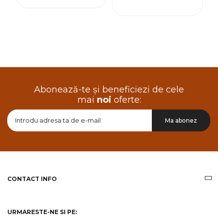
Abonează-te și beneficiezi de cele
mai
noi
oferte:
Doresc
Ma abonez
sa
primesc
pe
email
informatii
despre
produsele
CONTACT INFO
si
ofertele
Gridsport
URMARESTE-NE SI PE: