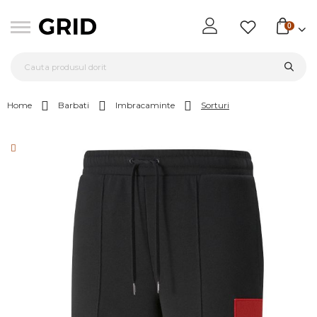
0
Home
Barbati
Imbracaminte
Sorturi
Skip
to
the
end
of
the
images
gallery