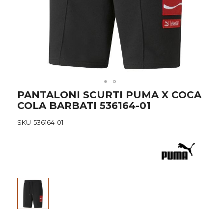
Skip
PANTALONI SCURTI PUMA X COCA
to
COLA BARBATI 536164-01
the
beginning
SKU
536164-01
of
the
images
gallery