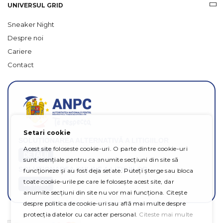
UNIVERSUL GRID
Sneaker Night
Despre noi
Cariere
Contact
Setari cookie
SOLUȚIONAREA ALTERNATIVĂ A LITIGIILOR
Acest site foloseste cookie-uri. O parte dintre cookie-uri
DETALII
sunt esențiale pentru ca anumite secțiuni din site să
SOLUȚIONAREA ONLINE A LITIGIILOR
funcționeze și au fost deja setate. Puteți șterge sau bloca
toate cookie-urile pe care le folosește acest site, dar
DETALII
anumite secțiuni din site nu vor mai funcționa. Citește
despre politica de cookie-uri sau află mai multe despre
protecția datelor cu caracter personal.
Citeste mai multe