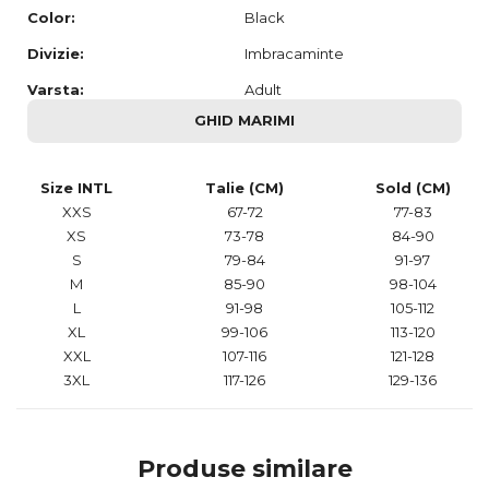
Color:
Black
Divizie:
Imbracaminte
Varsta:
Adult
GHID MARIMI
Size INTL
Talie (CM)
Sold (CM)
XXS
67-72
77-83
XS
73-78
84-90
S
79-84
91-97
M
85-90
98-104
L
91-98
105-112
XL
99-106
113-120
XXL
107-116
121-128
3XL
117-126
129-136
Produse similare