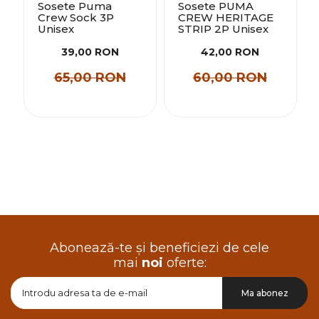
Sosete Puma
Sosete PUMA
Crew Sock 3P
CREW HERITAGE
Unisex
STRIP 2P Unisex
39,00 RON
42,00 RON
65,00 RON
60,00 RON
Abonează-te și beneficiezi de cele
mai
noi
oferte:
Doresc
Ma abonez
sa
primesc
pe