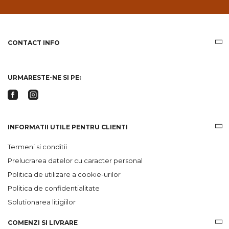
email
informatii
despre
produsele
CONTACT INFO
si
ofertele
Gridsport
URMARESTE-NE SI PE:
INFORMATII UTILE PENTRU CLIENTI
Termeni si conditii
Prelucrarea datelor cu caracter personal
Politica de utilizare a cookie-urilor
Politica de confidentialitate
Solutionarea litigiilor
COMENZI SI LIVRARE