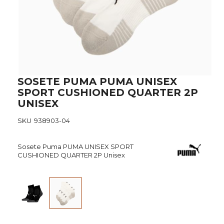
Skip
SOSETE PUMA PUMA UNISEX
to
SPORT CUSHIONED QUARTER 2P
the
UNISEX
beginning
of
SKU
938903-04
the
images
gallery
Sosete Puma PUMA UNISEX SPORT
CUSHIONED QUARTER 2P Unisex