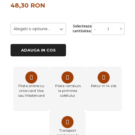
48,30 RON
Selecteaza
-
+
cantitatea:
ADAUGA IN COS
Plata online cu
Plata ramburs
Retur in 14 zile
orice card Visa
la primirea
sau Mastercard
coletului
Transport