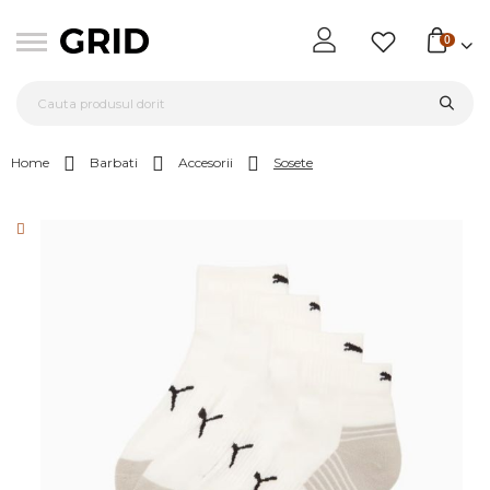
0
Home
Barbati
Accesorii
Sosete
Skip
to
the
end
of
the
images
gallery