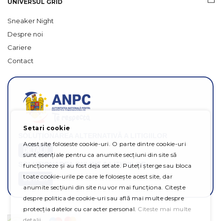
UNIVERSUL GRID
Sneaker Night
Despre noi
Cariere
Contact
Setari cookie
SOLUȚIONAREA ALTERNATIVĂ A LITIGIILOR
Acest site foloseste cookie-uri. O parte dintre cookie-uri
DETALII
sunt esențiale pentru ca anumite secțiuni din site să
SOLUȚIONAREA ONLINE A LITIGIILOR
funcționeze și au fost deja setate. Puteți șterge sau bloca
toate cookie-urile pe care le folosește acest site, dar
DETALII
anumite secțiuni din site nu vor mai funcționa. Citește
despre politica de cookie-uri sau află mai multe despre
protecția datelor cu caracter personal.
Citeste mai multe
detalii