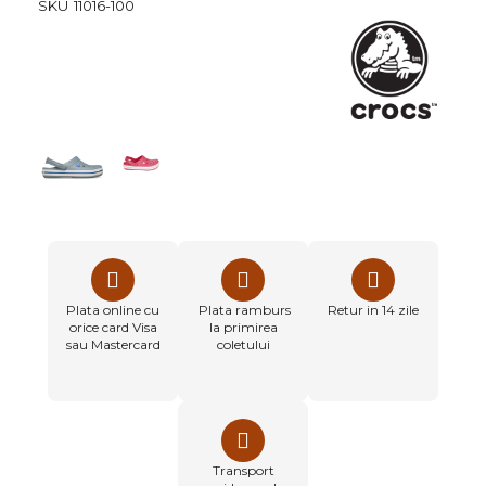
SKU
11016-100
of
the
images
gallery
Plata online cu
Plata ramburs
Retur in 14 zile
orice card Visa
la primirea
sau Mastercard
coletului
Transport