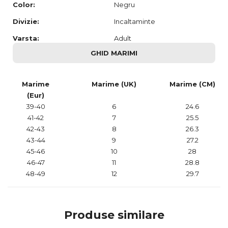
Color:
Negru
Divizie:
Incaltaminte
Varsta:
Adult
GHID MARIMI
Marime
Marime (UK)
Marime (CM)
(Eur)
39-40
6
24.6
41-42
7
25.5
42-43
8
26.3
43-44
9
27.2
45-46
10
28
46-47
11
28.8
48-49
12
29.7
Produse similare