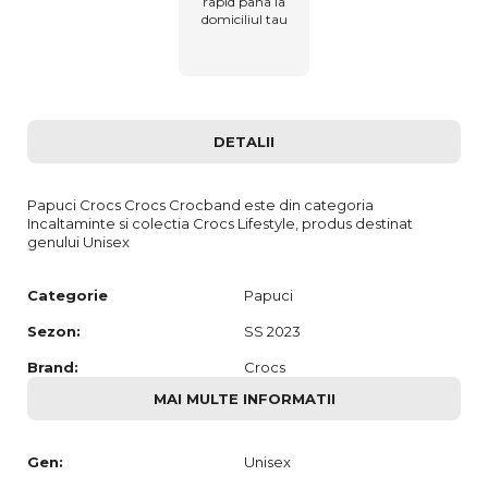
rapid pana la
domiciliul tau
DETALII
Papuci Crocs Crocs Crocband este din categoria
Incaltaminte si colectia Crocs Lifestyle, produs destinat
genului Unisex
Categorie
Papuci
Sezon:
SS 2023
Brand:
Crocs
MAI MULTE INFORMATII
Gen:
Unisex