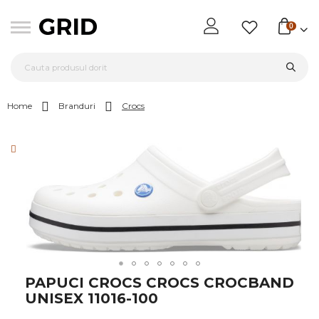
0
Home
Branduri
Crocs
Skip
to
the
end
of
the
images
gallery
Skip
PAPUCI CROCS CROCS CROCBAND
to
UNISEX 11016-100
the
beginning