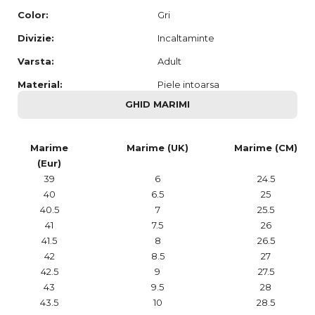
Color:
Gri
Divizie:
Incaltaminte
Varsta:
Adult
Material:
Piele intoarsa
GHID MARIMI
Marime
Marime (UK)
Marime (CM)
(Eur)
39
6
24.5
40
6.5
25
40.5
7
25.5
41
7.5
26
41.5
8
26.5
42
8.5
27
42.5
9
27.5
43
9.5
28
43.5
10
28.5