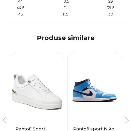
44
10.5
29
44.5
11
39.5
45
11.5
30
Produse similare
Pantofi Sport
Pantofi sport Nike