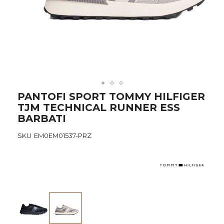
Skip
PANTOFI SPORT TOMMY HILFIGER
to
TJM TECHNICAL RUNNER ESS
the
BARBATI
beginning
of
SKU
EM0EM01537-PRZ
the
images
gallery