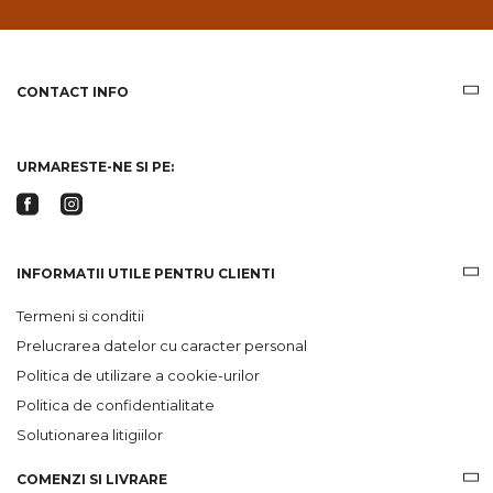
email
informatii
despre
produsele
CONTACT INFO
si
ofertele
Gridsport
URMARESTE-NE SI PE:
INFORMATII UTILE PENTRU CLIENTI
Termeni si conditii
Prelucrarea datelor cu caracter personal
Politica de utilizare a cookie-urilor
Politica de confidentialitate
Solutionarea litigiilor
COMENZI SI LIVRARE