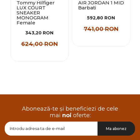
a
Tommy Hilfiger
AIR JORDAN 1 MID
LUX COURT
Barbati
SNEAKER
MONOGRAM
592,80 RON
Female
741,00 RON
343,20 RON
624,00 RON
Abonează-te și beneficiezi de cele
mai
noi
oferte:
Doresc
Ma abonez
sa
primesc
pe