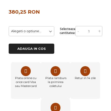
380,25 RON
Selecteaza
-
+
cantitatea:
ADAUGA IN COS
Plata online cu
Plata ramburs
Retur in 14 zile
orice card Visa
la primirea
sau Mastercard
coletului