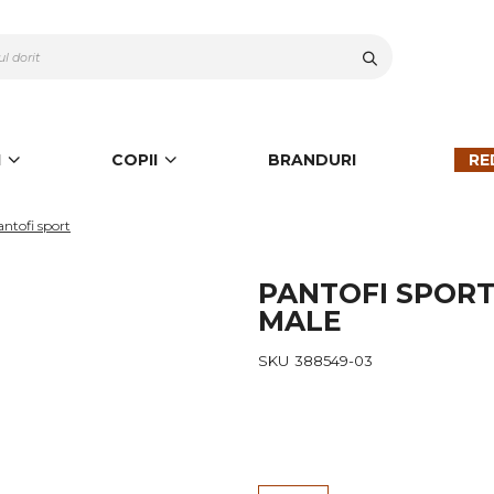
Cauta
I
COPII
BRANDURI
RE
ntofi sport
PANTOFI SPOR
MALE
SKU
388549-03