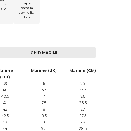
rapid
in 14
pana la
zile
domiciliul
tau
GHID MARIMI
arime
Marime (UK)
Marime (CM)
(Eur)
39
6
25
40
6.5
25.5
40.5
7
26
41
7.5
26.5
42
8
27
42.5
8.5
27.5
43
9
28
44
9.5
28.5