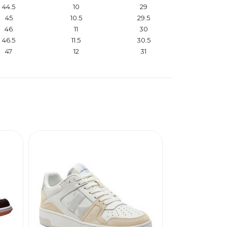
44.5
10
29
45
10.5
29.5
46
11
30
46.5
11.5
30.5
47
12
31