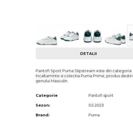
Skip
DETALII
to
the
beginning
of
Pantofi Sport Puma Slipstream este din categoria
the
Incaltaminte si colectia Puma Prime, produs destin
images
genului Masculin.
gallery
Categorie
Pantofi sport
Sezon:
SS 2023
Brand:
Puma