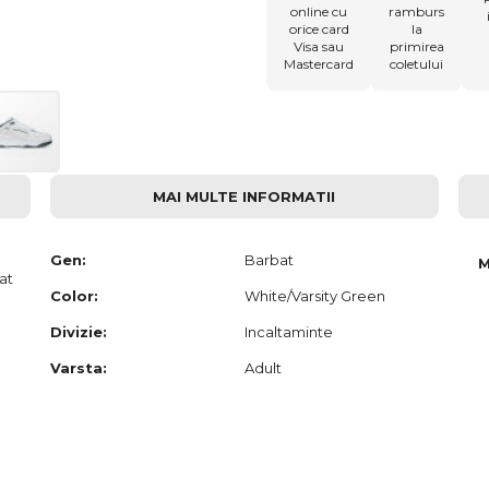
online cu
ramburs
orice card
la
Visa sau
primirea
Mastercard
coletului
MAI MULTE INFORMATII
Gen:
Barbat
M
at
Color:
White/Varsity Green
Divizie:
Incaltaminte
Varsta:
Adult