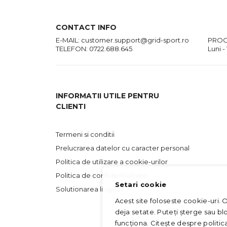
CONTACT INFO
E-MAIL:
customer.support@grid-sport.ro
PROG
TELEFON:
0722.688.645
Luni -
INFORMATII UTILE PENTRU
CLIENTI
Termeni si conditii
Prelucrarea datelor cu caracter personal
Politica de utilizare a cookie-urilor
Politica de confidentialitate
Setari cookie
Solutionarea litigiilor
Acest site foloseste cookie-uri. 
deja setate. Puteți șterge sau bl
funcționa. Citește despre politi