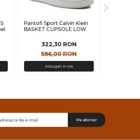
NS
Pantofi Sport Calvin Klein
Pantofi spo
ei
BASKET CUPSOLE LOW
FORCE 1 '0
MIX Female
Femei
322,30 RON
434
586,00 RON
620
Adaugati in cos
Adau
Doresc
Ma abonez
sa
primesc
pe
email