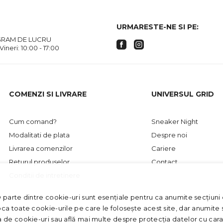
URMARESTE-NE SI PE:
RAM DE LUCRU
 Vineri: 10:00 - 17:00
COMENZI SI LIVRARE
UNIVERSUL GRID
Cum comand?
Sneaker Night
Modalitati de plata
Despre noi
Livrarea comenzilor
Cariere
Returul produselor
Contact
Conditii de intretinere
O parte dintre cookie-uri sunt esențiale pentru ca anumite secțiuni d
oca toate cookie-urile pe care le folosește acest site, dar anumite s
ca de cookie-uri sau află mai multe despre protecția datelor cu car