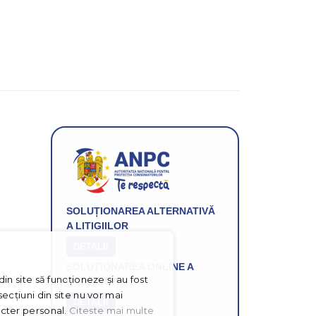
informatii
despre
produsele
si
ofertele
Gridsport
SOLUȚIONAREA ALTERNATIVĂ
A LITIGIILOR
DETALII
SOLUȚIONAREA ONLINE A
in site să funcționeze și au fost
LITIGIILOR
ecțiuni din site nu vor mai
DETALII
acter personal.
Citeste mai multe