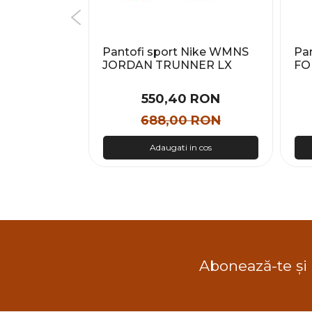
lvin Klein
Pantofi sport Nike WMNS
Pan
OLE LTH
JORDAN TRUNNER LX
FO
Femei
 RON
550,40 RON
 RON
688,00 RON
n cos
Adaugati in cos
Abonează-te și