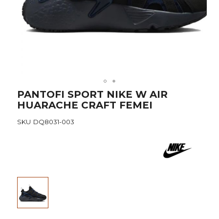
Skip
PANTOFI SPORT NIKE W AIR
to
HUARACHE CRAFT FEMEI
the
beginning
SKU
DQ8031-003
of
the
images
gallery