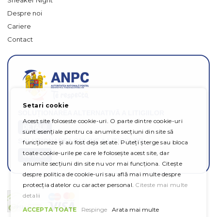
Sneaker Night
Despre noi
Cariere
Contact
Setari cookie
SOLUȚIONAREA ALTERNATIVĂ A LITIGIILOR
Acest site foloseste cookie-uri. O parte dintre cookie-uri
DETALII
sunt esențiale pentru ca anumite secțiuni din site să
SOLUȚIONAREA ONLINE A LITIGIILOR
funcționeze și au fost deja setate. Puteți șterge sau bloca
toate cookie-urile pe care le folosește acest site, dar
DETALII
anumite secțiuni din site nu vor mai funcționa. Citește
despre politica de cookie-uri sau află mai multe despre
protecția datelor cu caracter personal.
Citeste mai multe
detalii
ACCEPTA TOATE
Respinge
Arata mai multe