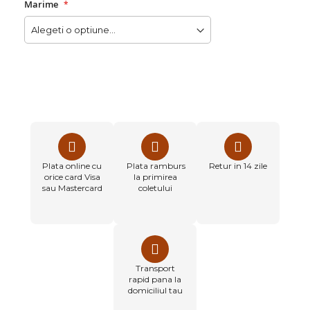
Marime
Plata online cu
Plata ramburs
Retur in 14 zile
orice card Visa
la primirea
sau Mastercard
coletului
Transport
rapid pana la
domiciliul tau