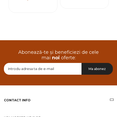
Abonează-te și beneficiezi de cele
mai
noi
oferte:
Doresc
Ma abonez
sa
primesc
pe
email
informatii
despre
produsele
CONTACT INFO
si
ofertele
Gridsport