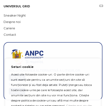
UNIVERSUL GRID
Sneaker Night
Despre noi
Cariere
Contact
Setari cookie
SOLUȚIONAREA ALTERNATIVĂ A LITIGIILOR
Acest site foloseste cookie-uri. O parte dintre cookie-uri
DETALII
sunt esențiale pentru ca anumite secțiuni din site să
SOLUȚIONAREA ONLINE A LITIGIILOR
funcționeze și au fost deja setate. Puteți șterge sau bloca
toate cookie-urile pe care le folosește acest site, dar
DETALII
anumite secțiuni din site nu vor mai funcționa. Citește
despre politica de cookie-uri sau află mai multe despre
protecția datelor cu caracter personal.
Citeste mai multe