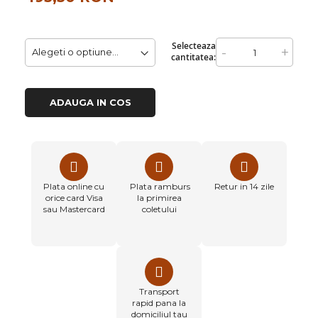
Selecteaza
-
+
cantitatea:
ADAUGA IN COS
Plata online cu
Plata ramburs
Retur in 14 zile
orice card Visa
la primirea
sau Mastercard
coletului
Transport
rapid pana la
domiciliul tau