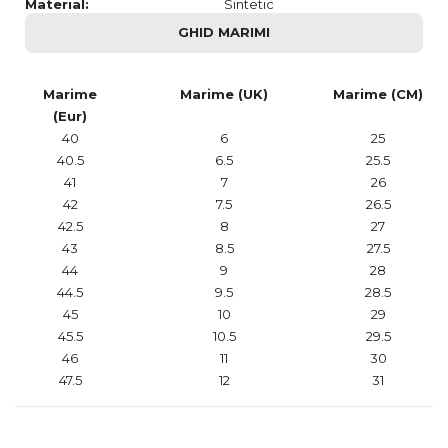
Material:
Sintetic
GHID MARIMI
Marime
Marime (UK)
Marime (CM)
(Eur)
40
6
25
40.5
6.5
25.5
41
7
26
42
7.5
26.5
42.5
8
27
43
8.5
27.5
44
9
28
44.5
9.5
28.5
45
10
29
45.5
10.5
29.5
46
11
30
47.5
12
31