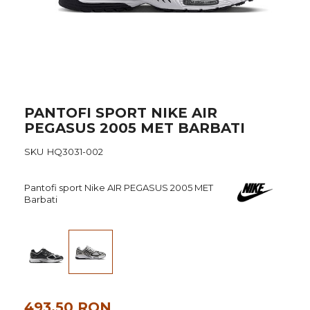
Skip
PANTOFI SPORT NIKE AIR
to
PEGASUS 2005 MET BARBATI
the
beginning
SKU
HQ3031-002
of
the
images
Pantofi sport Nike AIR PEGASUS 2005 MET
gallery
Barbati
493,50 RON