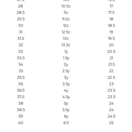
28
10.5c
17
28.5
11c
17.5
29.5
11.5c
18
30
12c
18.5
31
12.5c
19
31.5
13c
19.5
32
13.5c
20
33
1y
20.5
33.5
1.5y
21
34
2y
21.5
35
2.5y
22
35.5
3y
22.5
36
3.5y
23
36.5
4y
23.5
37.5
4.5y
23.5
38
5y
24
38.5
5.5y
24
39
6y
24.5
40
6.5
25