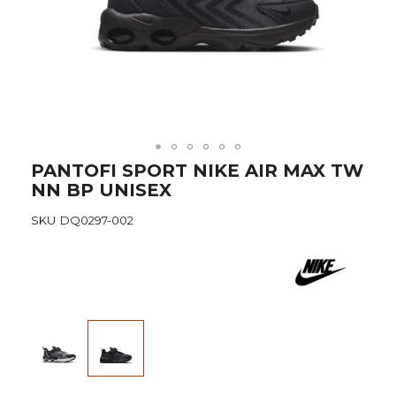
Skip
PANTOFI SPORT NIKE AIR MAX TW
to
NN BP UNISEX
the
beginning
SKU
DQ0297-002
of
the
images
gallery