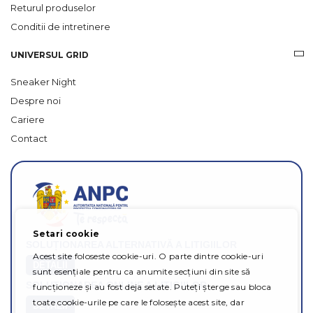
Returul produselor
Conditii de intretinere
UNIVERSUL GRID
Sneaker Night
Despre noi
Cariere
Contact
Setari cookie
SOLUȚIONAREA ALTERNATIVĂ A LITIGIILOR
Acest site foloseste cookie-uri. O parte dintre cookie-uri
DETALII
sunt esențiale pentru ca anumite secțiuni din site să
SOLUȚIONAREA ONLINE A LITIGIILOR
funcționeze și au fost deja setate. Puteți șterge sau bloca
toate cookie-urile pe care le folosește acest site, dar
DETALII