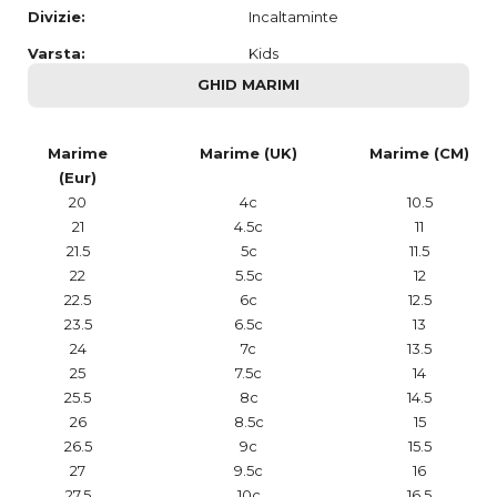
Divizie:
Incaltaminte
Varsta:
Kids
GHID MARIMI
Marime
Marime (UK)
Marime (CM)
(Eur)
20
4c
10.5
21
4.5c
11
21.5
5c
11.5
22
5.5c
12
22.5
6c
12.5
23.5
6.5c
13
24
7c
13.5
25
7.5c
14
25.5
8c
14.5
26
8.5c
15
26.5
9c
15.5
27
9.5c
16
27.5
10c
16.5