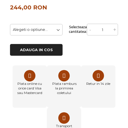
244,00 RON
Selecteaza
-
+
cantitatea:
ADAUGA IN COS
Plata online cu
Plata ramburs
Retur in 14 zile
orice card Visa
la primirea
sau Mastercard
coletului
Transport