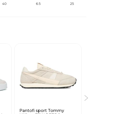
40
6.5
25
Pantofi sport Tommy
Pantofi Sp