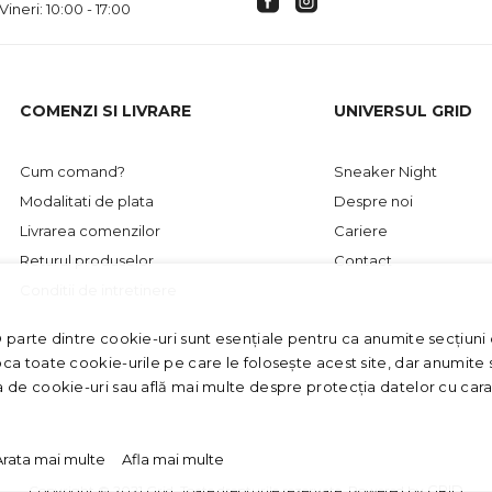
 Vineri: 10:00 - 17:00
COMENZI SI LIVRARE
UNIVERSUL GRID
Cum comand?
Sneaker Night
Modalitati de plata
Despre noi
Livrarea comenzilor
Cariere
Returul produselor
Contact
Conditii de intretinere
O parte dintre cookie-uri sunt esențiale pentru ca anumite secțiuni d
oca toate cookie-urile pe care le folosește acest site, dar anumite s
ca de cookie-uri sau află mai multe despre protecția datelor cu car
Arata mai multe
Afla mai multe
GRID
Copyright © 2021 Grid. Toate drepturile rezervate. Powered by