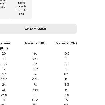
rapid
in 14
pana la
zile
domiciliul
tau
GHID MARIMI
arime
Marime (UK)
Marime (CM)
(Eur)
20
4c
10.5
21
4.5c
11
21.5
5c
11.5
22
5.5c
12
22.5
6c
12.5
23.5
6.5c
13
24
7c
13.5
25
7.5c
14
25.5
8c
14.5
26
8.5c
15
26.5
9c
15.5