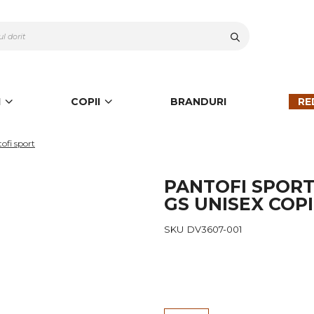
Cauta
I
COPII
BRANDURI
RE
ofi sport
PANTOFI SPORT 
GS UNISEX COPI
SKU
DV3607-001