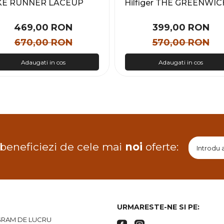
KE RUNNER LACEUP
Hilfiger THE GREENWIC
SH MIX MET Barbati
EDGE FLATFORM Feme
469,00 RON
399,00 RON
670,00 RON
570,00 RON
Adaugati in cos
Adaugati in cos
 beneficiezi de cele mai
noi
oferte:
URMARESTE-NE SI PE:
RAM DE LUCRU