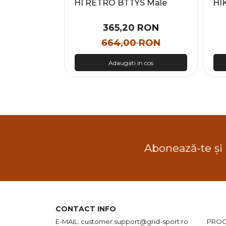
x Copii
HI RETRO BTTYS Male
HI
ME
 RON
365,20 RON
 RON
664,00 RON
n cos
Adaugati in cos
Abonează-te și
CONTACT INFO
E-MAIL:
customer.support@grid-sport.ro
PROG