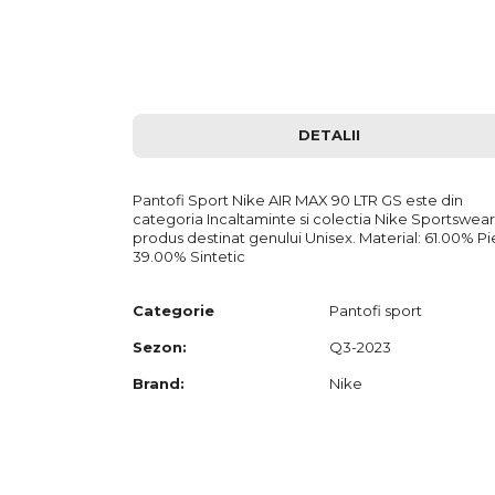
to
the
beginning
of
the
images
gallery
DETALII
Pantofi Sport Nike AIR MAX 90 LTR GS este din
categoria Incaltaminte si colectia Nike Sportswear
produs destinat genului Unisex. Material: 61.00% Pi
39.00% Sintetic
Categorie
Pantofi sport
Sezon:
Q3-2023
Brand:
Nike