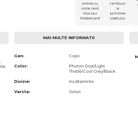
online cu
ramburs
orice card
la
Visa sau
primirea
Mastercard
coletului
MAI MULTE INFORMATII
Gen:
Copii
M
,
Color:
Photon Dust/Light
ele,
Thistle/Cool Grey/Black
Divizie:
Incaltaminte
Varsta:
Junior