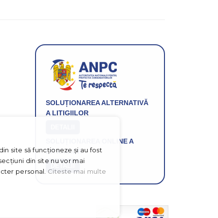
Gridsport
SOLUȚIONAREA ALTERNATIVĂ
A LITIGIILOR
DETALII
SOLUȚIONAREA ONLINE A
in site să funcționeze și au fost
LITIGIILOR
ecțiuni din site nu vor mai
DETALII
acter personal.
Citeste mai multe