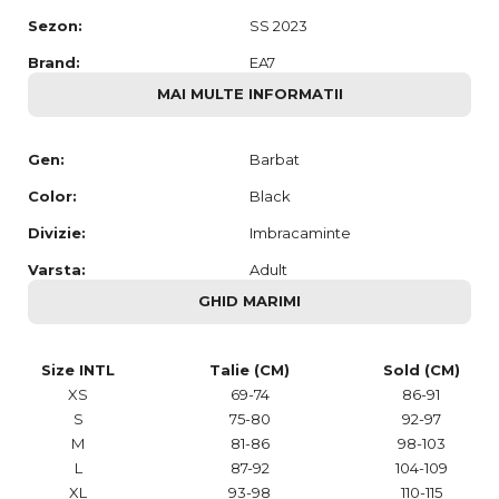
Sezon:
SS 2023
Brand:
EA7
MAI MULTE INFORMATII
Gen:
Barbat
Color:
Black
Divizie:
Imbracaminte
Varsta:
Adult
GHID MARIMI
Size INTL
Talie (CM)
Sold (CM)
XS
69-74
86-91
S
75-80
92-97
M
81-86
98-103
L
87-92
104-109
XL
93-98
110-115