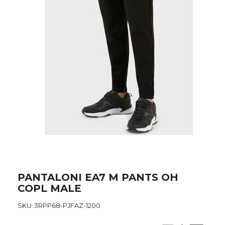
Skip
PANTALONI EA7 M PANTS OH
to
COPL MALE
the
beginning
SKU
3RPP68-PJFAZ-1200
of
the