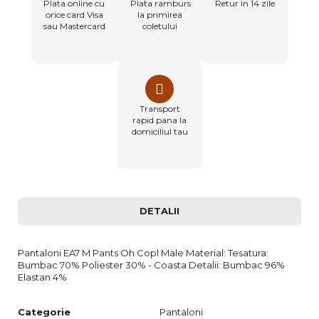
Plata online cu
Plata ramburs
Retur in 14 zile
orice card Visa
la primirea
sau Mastercard
coletului
Transport
rapid pana la
domiciliul tau
DETALII
Pantaloni EA7 M Pants Oh Copl Male Material: Tesatura:
Bumbac 70% Poliester 30% - Coasta Detalii: Bumbac 96%
Elastan 4%
Categorie
Pantaloni