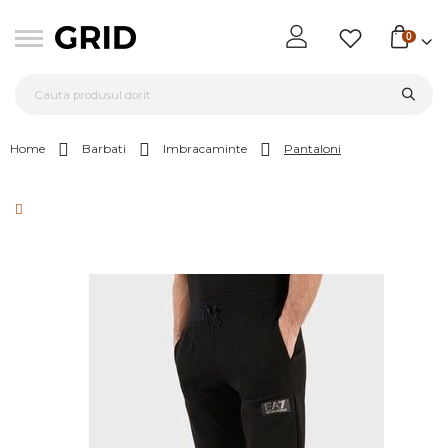
0
Home
Barbati
Imbracaminte
Pantaloni
Skip
to
the
end
of
the
images
gallery