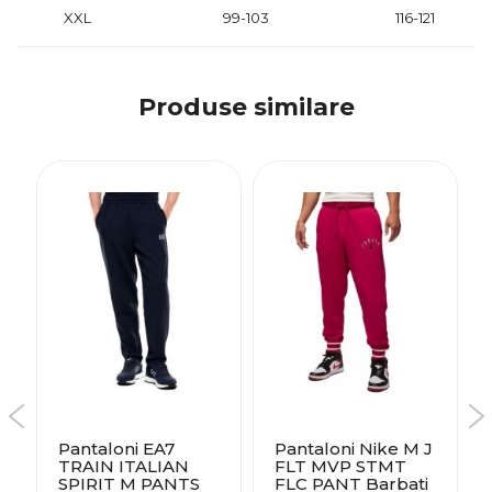
XXL
99-103
116-121
Produse similare
Pantaloni EA7
Pantaloni Nike M J
TRAIN ITALIAN
FLT MVP STMT
SPIRIT M PANTS
FLC PANT Barbati