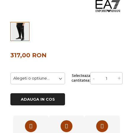
images
gallery
317,00 RON
Selecteaza
-
+
cantitatea:
ADAUGA IN COS