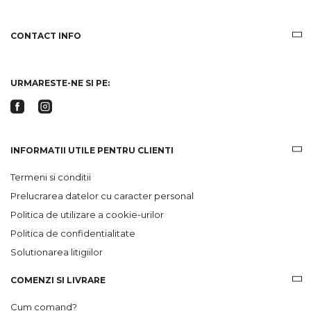
informatii
despre
produsele
CONTACT INFO
si
ofertele
Gridsport
URMARESTE-NE SI PE:
INFORMATII UTILE PENTRU CLIENTI
Termeni si conditii
Prelucrarea datelor cu caracter personal
Politica de utilizare a cookie-urilor
Politica de confidentialitate
Solutionarea litigiilor
COMENZI SI LIVRARE
Cum comand?