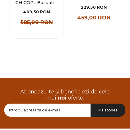
CH COPL Barbati
229,50 RON
409,50 RON
459,00 RON
585,00 RON
Abonează-te și beneficiezi de cele
mai
noi
oferte:
Doresc
Ma abonez
sa
primesc
pe
email