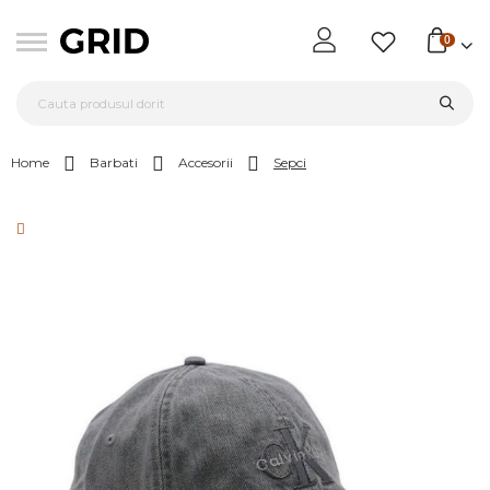
0
Home
Barbati
Accesorii
Sepci
Skip
to
the
end
of
the
images
gallery