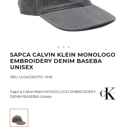
Skip
SAPCA CALVIN KLEIN MONOLOGO
to
EMBROIDERY DENIM BASEBA
the
UNISEX
beginning
of
SKU
LV04G5007G-YH9
the
images
gallery
Sapca Calvin Klein MONOLOGO EMBROIDERY
DENIM BASEBA Unisex