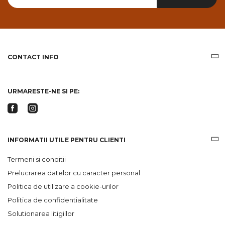
primesc
pe
email
informatii
despre
produsele
CONTACT INFO
si
ofertele
Gridsport
URMARESTE-NE SI PE:
INFORMATII UTILE PENTRU CLIENTI
Termeni si conditii
Prelucrarea datelor cu caracter personal
Politica de utilizare a cookie-urilor
Politica de confidentialitate
Solutionarea litigiilor