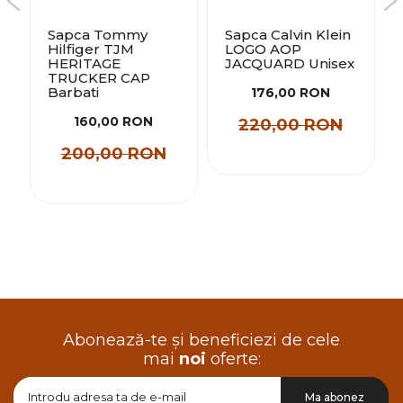
Sapca Tommy
Sapca Calvin Klein
Hilfiger TJM
LOGO AOP
HERITAGE
JACQUARD Unisex
TRUCKER CAP
Barbati
176,00 RON
160,00 RON
220,00 RON
200,00 RON
Abonează-te și beneficiezi de cele
mai
noi
oferte:
Doresc
Ma abonez
sa