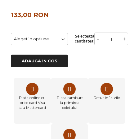
133,00 RON
Selecteaza
-
+
cantitatea:
ADAUGA IN COS
Plata online cu
Plata ramburs
Retur in 14 zile
orice card Visa
la primirea
sau Mastercard
coletului