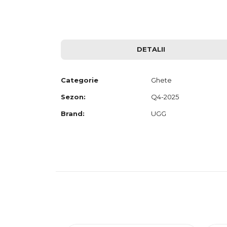
to
the
beginning
of
the
images
DETALII
gallery
Categorie
Ghete
Sezon:
Q4-2025
Brand:
UGG