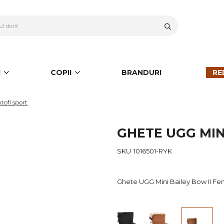
Cauta
I
COPII
BRANDURI
RE
tofi sport
GHETE UGG MINI
SKU
1016501-RYK
Ghete UGG Mini Bailey Bow II Fe