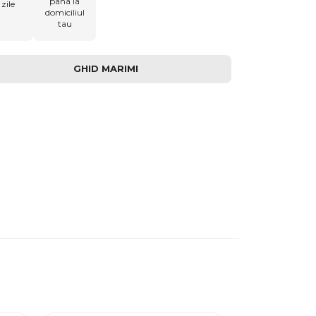
pana la
zile
domiciliul
tau
GHID MARIMI