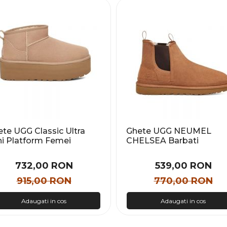
te UGG Classic Ultra
Ghete UGG NEUMEL
ni Platform Femei
CHELSEA Barbati
732,00 RON
539,00 RON
915,00 RON
770,00 RON
Adaugati in cos
Adaugati in cos