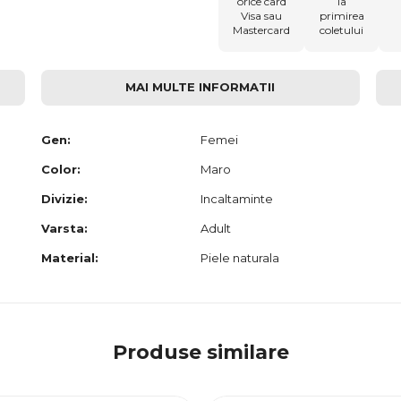
orice card
la
Visa sau
primirea
Mastercard
coletului
MAI MULTE INFORMATII
Gen:
Femei
Color:
Maro
Divizie:
Incaltaminte
Varsta:
Adult
Material:
Piele naturala
Produse similare