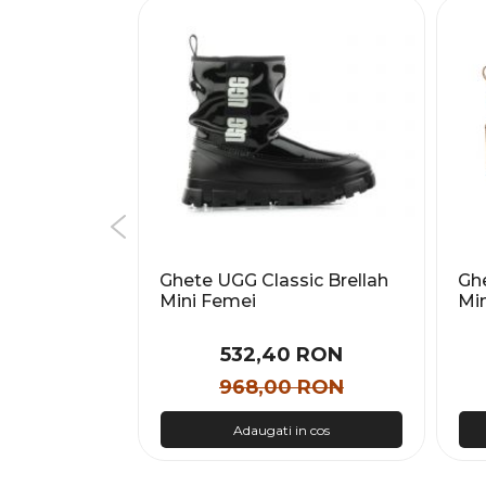
ic Mini II
Ghete UGG Classic Brellah
Ghe
Mini Femei
Mi
 RON
532,40 RON
 RON
968,00 RON
n cos
Adaugati in cos