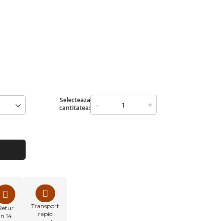
Selecteaza
-
+
cantitatea:
Transport
Retur
rapid
in 14