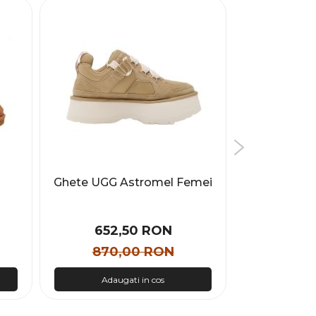
Ghete UGG Astromel Femei
Ghete Moo
LUNA BOO
SUEDE Fem
652,50 RON
829
870,00 RON
1.18
Adaugati in cos
Adau