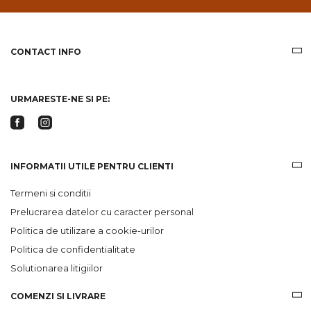
email
informatii
despre
produsele
CONTACT INFO
si
ofertele
Gridsport
URMARESTE-NE SI PE:
INFORMATII UTILE PENTRU CLIENTI
Termeni si conditii
Prelucrarea datelor cu caracter personal
Politica de utilizare a cookie-urilor
Politica de confidentialitate
Solutionarea litigiilor
COMENZI SI LIVRARE