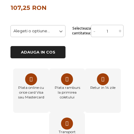
107,25 RON
Selecteaza
-
+
cantitatea:
ADAUGA IN COS
Plata online cu
Plata ramburs
Retur in 14 zile
orice card Visa
la primirea
sau Mastercard
coletului
Transport