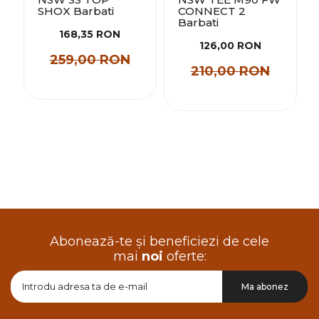
SHOX Barbati
CONNECT 2
Barbati
168,35 RON
126,00 RON
259,00 RON
210,00 RON
Abonează-te și beneficiezi de cele
mai
noi
oferte:
Doresc
Ma abonez
sa
primesc
pe