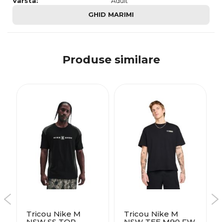
Varsta:
Adult
GHID MARIMI
Produse similare
Tricou Nike M
Tricou Nike M
NSW SS TOP
NSW TEE M90 FW