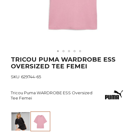
Skip
TRICOU PUMA WARDROBE ESS
to
OVERSIZED TEE FEMEI
the
beginning
SKU
629744-65
of
the
images
Tricou Puma WARDROBE ESS Oversized
gallery
Tee Femei