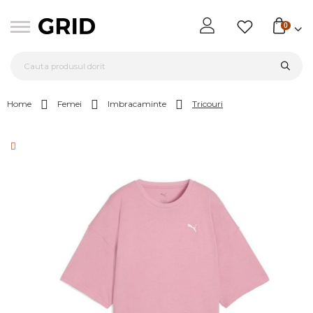
0
Home
Femei
Imbracaminte
Tricouri
Skip
to
the
end
of
the
images
gallery