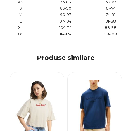
XS
76-83
60-67
S
83-90
67-74
M
90-97
74-81
L
97-104
81-88
XL
104-114
88-98
XXL
114-124
98-108
Produse similare