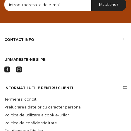
Doresc
Ma abonez
sa
primesc
pe
email
informatii
despre
produsele
CONTACT INFO
si
ofertele
Gridsport
URMARESTE-NE SI PE:
INFORMATII UTILE PENTRU CLIENTI
Termeni si conditii
Prelucrarea datelor cu caracter personal
Politica de utilizare a cookie-urilor
Politica de confidentialitate
Solutionarea litigiilor