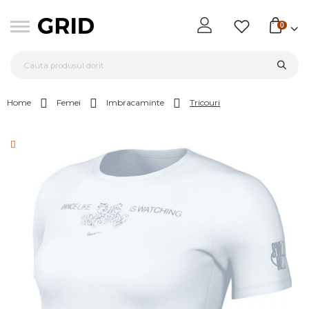
0
Home
Femei
Imbracaminte
Tricouri
Skip
to
the
end
of
the
images
gallery