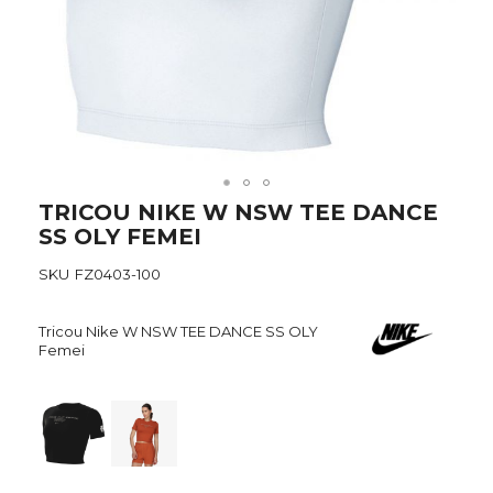
Skip
TRICOU NIKE W NSW TEE DANCE
to
SS OLY FEMEI
the
beginning
SKU
FZ0403-100
of
the
images
Tricou Nike W NSW TEE DANCE SS OLY
gallery
Femei