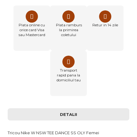
Plata online cu
Plata ramburs
Retur in 14 zile
orice card Visa
la primirea
sau Mastercard
coletului
Transport
rapid pana la
domiciliul tau
DETALII
Tricou Nike W NSW TEE DANCE SS OLY Femei