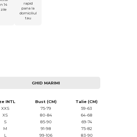
rapid
in 14
pana la
zile
domiciliul
tau
GHID MARIMI
ze INTL
Bust (CM)
Talie (CM)
XXS
75-79
59-63
XS
80-84
64-68
S
85-90
69-74
M
91-98
75-82
L
99-106
83-90