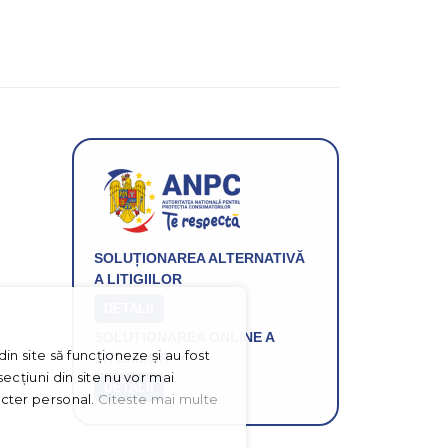
si
ofertele
Gridsport
SOLUȚIONAREA ALTERNATIVĂ
A LITIGIILOR
DETALII
SOLUȚIONAREA ONLINE A
in site să funcționeze și au fost
LITIGIILOR
ecțiuni din site nu vor mai
DETALII
acter personal.
Citeste mai multe