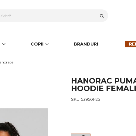
Cauta
I
COPII
BRANDURI
RE
anorace
HANORAC PUMA 
HOODIE FEMAL
SKU
539501-25