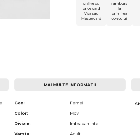
online cu
ramburs
orice card
la
Visa sau
primirea
Mastercard
coletului
MAI MULTE INFORMATII
e
Gen:
Femei
Si
Color:
Mov
Divizie:
Imbracaminte
Varsta:
Adult