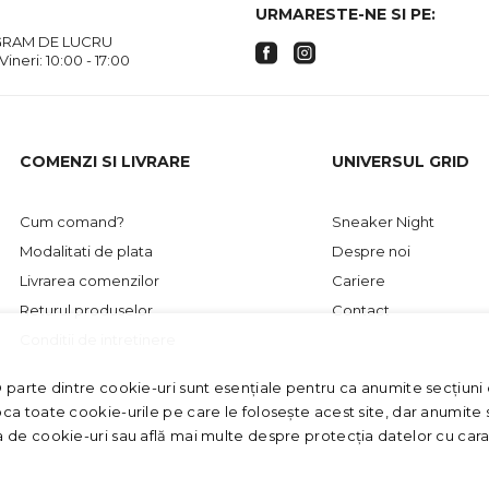
URMARESTE-NE SI PE:
RAM DE LUCRU
 Vineri: 10:00 - 17:00
COMENZI SI LIVRARE
UNIVERSUL GRID
Cum comand?
Sneaker Night
Modalitati de plata
Despre noi
Livrarea comenzilor
Cariere
Returul produselor
Contact
Conditii de intretinere
O parte dintre cookie-uri sunt esențiale pentru ca anumite secțiuni d
oca toate cookie-urile pe care le folosește acest site, dar anumite s
ca de cookie-uri sau află mai multe despre protecția datelor cu car