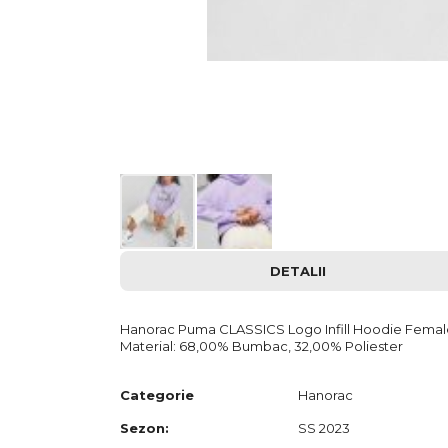
Skip
DETALII
to
the
beginning
of
Hanorac Puma CLASSICS Logo Infill Hoodie Femal
the
Material: 68,00% Bumbac, 32,00% Poliester
images
gallery
Categorie
Hanorac
Sezon:
SS 2023