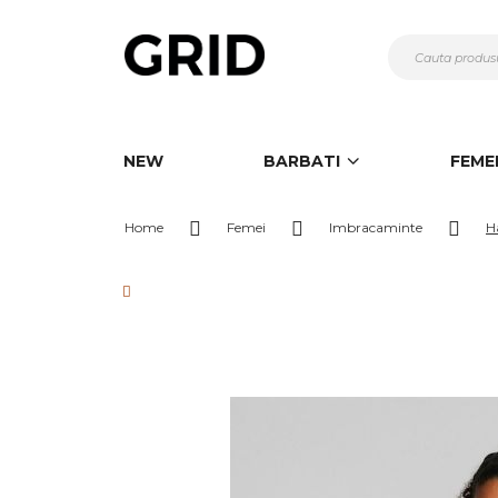
Mergeti
la
Continut
NEW
BARBATI
FEME
Home
Femei
Imbracaminte
H
Skip
to
the
end
of
the
images
gallery