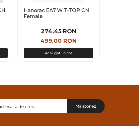
CH
Hanorac EA7 W T-TOP CN
Hanorac E
Female
URBAN ES
HOODIE RN
274,45 RON
416
499,00 RON
640
Adaugati in cos
Adau
Doresc
Ma abonez
sa
primesc
pe
email
informatii
despre
produsele