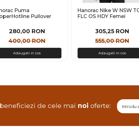
norac Puma
Hanorac Nike W NSW T
operHotline Pullover
FLC OS HDY Femei
odie Barbati
280,00 RON
305,25 RON
400,00 RON
555,00 RON
Adaugati in cos
Adaugati in cos
 beneficiezi de cele mai
noi
oferte: