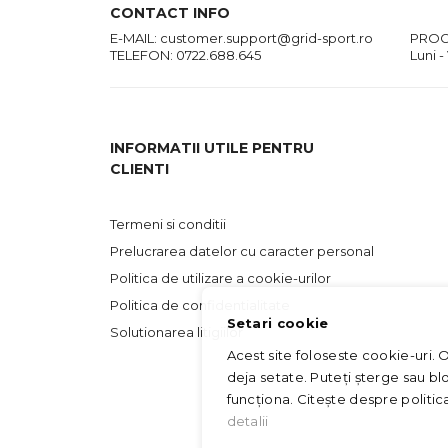
CONTACT INFO
E-MAIL:
customer.support@grid-sport.ro
PROG
TELEFON:
0722.688.645
Luni -
INFORMATII UTILE PENTRU
CLIENTI
Termeni si conditii
Prelucrarea datelor cu caracter personal
Politica de utilizare a cookie-urilor
Politica de confidentialitate
Setari cookie
Solutionarea litigiilor
Acest site foloseste cookie-uri. 
deja setate. Puteți șterge sau bl
funcționa. Citește despre politi
detalii