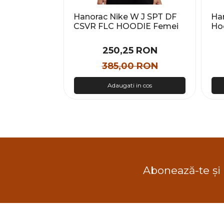
X
Hanorac Nike W J SPT DF
Ha
Hoodie
CSVR FLC HOODIE Femei
Ho
Ho
 RON
250,25 RON
 RON
385,00 RON
n cos
Adaugati in cos
Abonează-te și