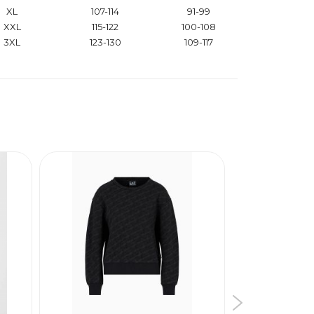
XL
107-114
91-99
XXL
115-122
100-108
3XL
123-130
109-117