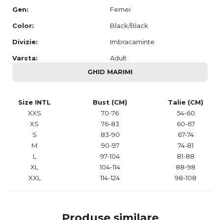
Gen:
Femei
Color:
Black/Black
Divizie:
Imbracaminte
Varsta:
Adult
GHID MARIMI
Size INTL
Bust (CM)
Talie (CM)
XXS
70-76
54-60
XS
76-83
60-67
S
83-90
67-74
M
90-97
74-81
L
97-104
81-88
XL
104-114
88-98
XXL
114-124
98-108
Produse similare