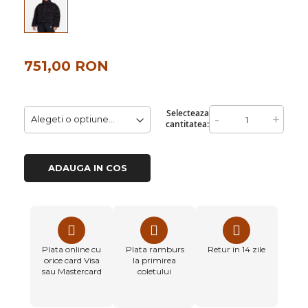
751,00 RON
Selecteaza
-
+
cantitatea:
ADAUGA IN COS
Plata online cu
Plata ramburs
Retur in 14 zile
orice card Visa
la primirea
sau Mastercard
coletului