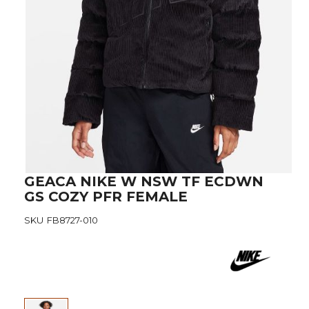
Skip
GEACA NIKE W NSW TF ECDWN
to
GS COZY PFR FEMALE
the
beginning
SKU
FB8727-010
of
the
images
gallery