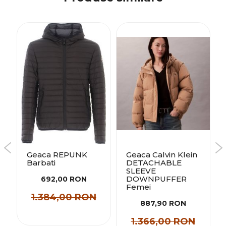
Geaca REPUNK
Geaca Calvin Klein
Barbati
DETACHABLE
SLEEVE
e
DOWNPUFFER
692,00 RON
Femei
1.384,00 RON
887,90 RON
1.366,00 RON