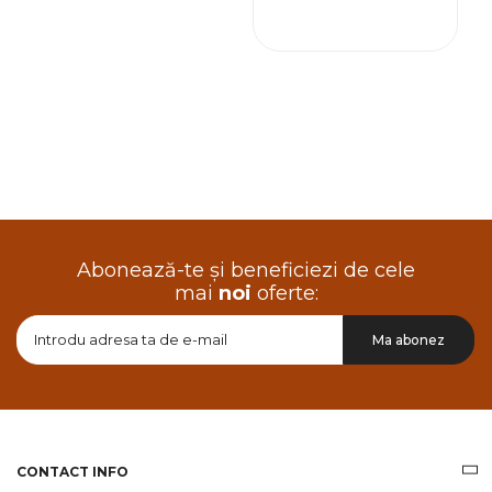
Abonează-te și beneficiezi de cele
mai
noi
oferte:
Doresc
Ma abonez
sa
primesc
pe
email
informatii
despre
produsele
CONTACT INFO
si
ofertele