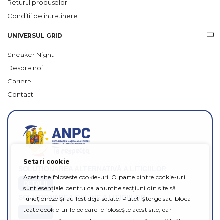
Returul produselor
Conditii de intretinere
UNIVERSUL GRID
Sneaker Night
Despre noi
Cariere
Contact
Setari cookie
SOLUȚIONAREA ALTERNATIVĂ A LITIGIILOR
Acest site foloseste cookie-uri. O parte dintre cookie-uri
DETALII
sunt esențiale pentru ca anumite secțiuni din site să
SOLUȚIONAREA ONLINE A LITIGIILOR
funcționeze și au fost deja setate. Puteți șterge sau bloca
toate cookie-urile pe care le folosește acest site, dar
DETALII