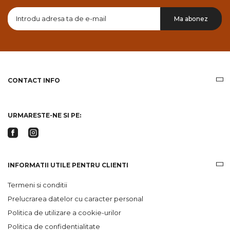
Doresc
Ma abonez
sa
primesc
pe
email
informatii
despre
produsele
CONTACT INFO
si
ofertele
Gridsport
URMARESTE-NE SI PE:
INFORMATII UTILE PENTRU CLIENTI
Termeni si conditii
Prelucrarea datelor cu caracter personal
Politica de utilizare a cookie-urilor
Politica de confidentialitate