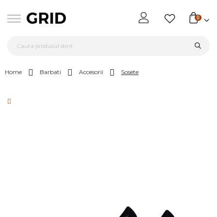
0
Home
Barbati
Accesorii
Sosete
Skip
to
the
end
of
the
images
gallery