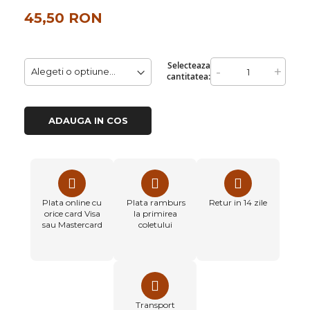
45,50 RON
Selecteaza
-
+
cantitatea:
ADAUGA IN COS
Plata online cu
Plata ramburs
Retur in 14 zile
orice card Visa
la primirea
sau Mastercard
coletului
Transport