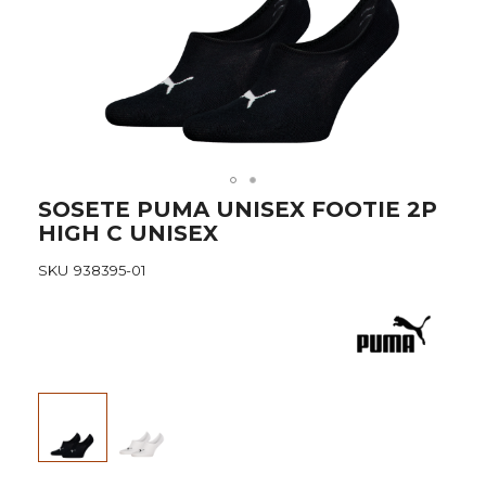
Skip
SOSETE PUMA UNISEX FOOTIE 2P
to
HIGH C UNISEX
the
beginning
SKU
938395-01
of
the
images
gallery