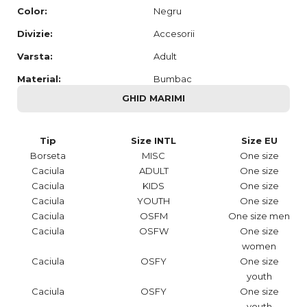
Color:
Negru
Divizie:
Accesorii
Varsta:
Adult
Material:
Bumbac
GHID MARIMI
Tip
Size INTL
Size EU
Borseta
MISC
One size
Caciula
ADULT
One size
Caciula
KIDS
One size
Caciula
YOUTH
One size
Caciula
OSFM
One size men
Caciula
OSFW
One size
women
Caciula
OSFY
One size
youth
Caciula
OSFY
One size
youth