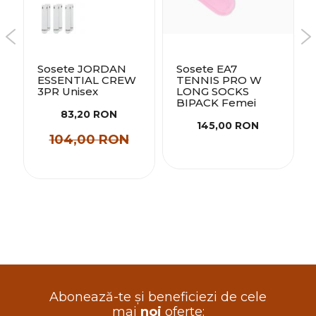
Sosete JORDAN
Sosete EA7
ESSENTIAL CREW
TENNIS PRO W
3PR Unisex
LONG SOCKS
BIPACK Femei
83,20 RON
145,00 RON
104,00 RON
Abonează-te și beneficiezi de cele
mai
noi
oferte: