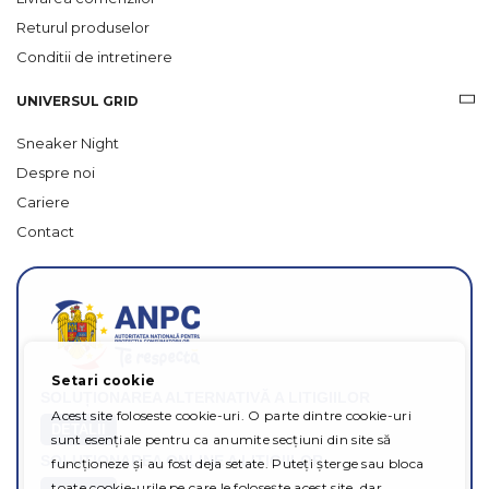
Returul produselor
Conditii de intretinere
UNIVERSUL GRID
Sneaker Night
Despre noi
Cariere
Contact
Setari cookie
SOLUȚIONAREA ALTERNATIVĂ A LITIGIILOR
Acest site foloseste cookie-uri. O parte dintre cookie-uri
DETALII
sunt esențiale pentru ca anumite secțiuni din site să
SOLUȚIONAREA ONLINE A LITIGIILOR
funcționeze și au fost deja setate. Puteți șterge sau bloca
toate cookie-urile pe care le folosește acest site, dar