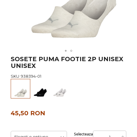
Skip
SOSETE PUMA FOOTIE 2P UNISEX
to
UNISEX
the
beginning
SKU
938394-01
of
the
images
gallery
45,50 RON
Selecteaza