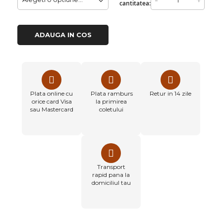
-
+
cantitatea:
ADAUGA IN COS
Plata online cu
Plata ramburs
Retur in 14 zile
orice card Visa
la primirea
sau Mastercard
coletului
Transport
rapid pana la
domiciliul tau