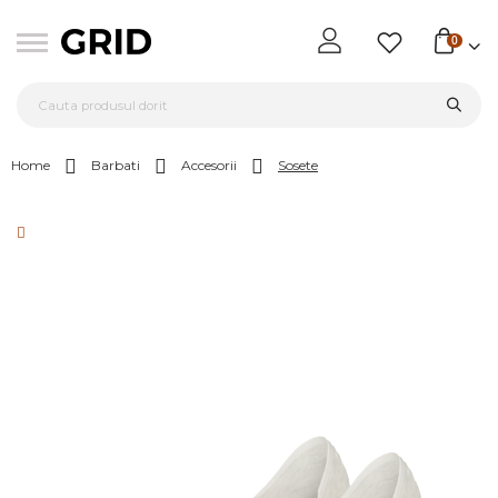
0
Home
Barbati
Accesorii
Sosete
Skip
to
the
end
of
the
images
gallery