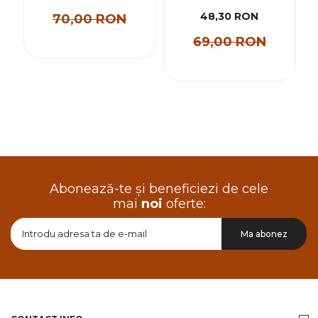
48,30 RON
70,00 RON
69,00 RON
Abonează-te și beneficiezi de cele
mai
noi
oferte:
Doresc
Ma abonez
sa
primesc
pe
email
informatii
despre
produsele