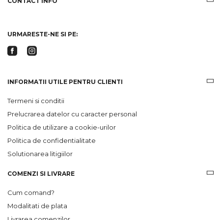
CONTACT INFO
si
ofertele
Gridsport
URMARESTE-NE SI PE:
INFORMATII UTILE PENTRU CLIENTI
Termeni si conditii
Prelucrarea datelor cu caracter personal
Politica de utilizare a cookie-urilor
Politica de confidentialitate
Solutionarea litigiilor
COMENZI SI LIVRARE
Cum comand?
Modalitati de plata
Livrarea comenzilor