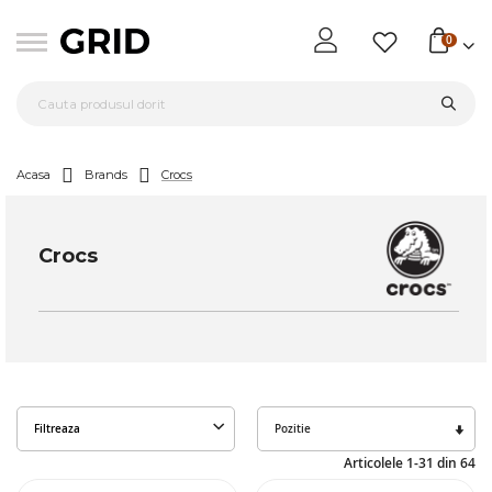
0
Acasa
Brands
Crocs
Crocs
Seta
Filtreaza
des
Articolele
1
-
31
din
64