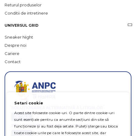
Returul produselor
Conditii de intretinere
UNIVERSUL GRID
Sneaker Night
Despre noi
Cariere
Contact
Setari cookie
SOLUȚIONAREA ALTERNATIVĂ A LITIGIILOR
Acest site foloseste cookie-uri. O parte dintre cookie-uri
DETALII
sunt esențiale pentru ca anumite secțiuni din site să
SOLUȚIONAREA ONLINE A LITIGIILOR
funcționeze și au fost deja setate. Puteți șterge sau bloca
toate cookie-urile pe care le folosește acest site, dar
DETALII