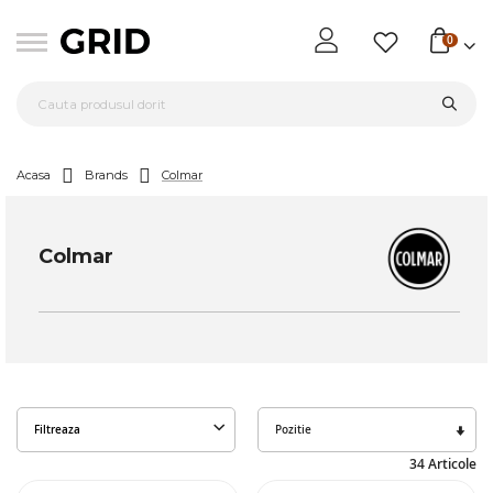
0
Acasa
Brands
Colmar
Colmar
Seta
Filtreaza
des
34
Articole