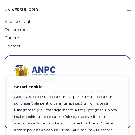
UNIVERSUL GRID
Sneaker Night
Despre noi
Cariere
Contact
Setari cookie
SOLUȚIONAREA ALTERNATIVĂ A LITIGIILOR
Acest site foloseste cookie-uri. O parte dintre cookie-uri
DETALII
sunt esențiale pentru ca anumite secțiuni din site să
SOLUȚIONAREA ONLINE A LITIGIILOR
funcționeze și au fost deja setate. Puteți șterge sau bloca
toate cookie-urile pe care le folosește acest site, dar
DETALII
anumite secțiuni din site nu vor mai funcționa. Citește
despre politica de cookie-uri sau află mai multe despre