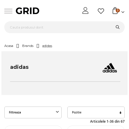
0
Acasa
Brands
adidas
adidas
Seta
Filtreaza
des
Articolele
1
-
36
din
67