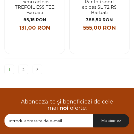
Tricou adidas
Pantofi sport
TREFOIL ESS TEE
adidas SL 72 RS
Barbati
Barbati
85,15 RON
388,50 RON
131,00 RON
555,00 RON
Pagina
1
2
Abonează-te și beneficiezi de cele
mai
noi
oferte:
Doresc
Ma abonez
sa
primesc
pe