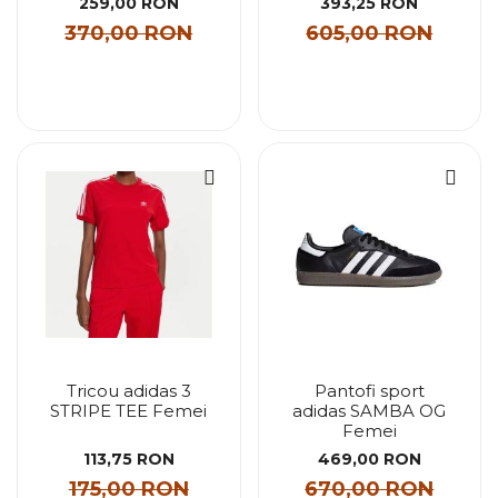
259,00 RON
393,25 RON
370,00 RON
605,00 RON
Tricou adidas 3
Pantofi sport
STRIPE TEE Femei
adidas SAMBA OG
Femei
113,75 RON
469,00 RON
175,00 RON
670,00 RON