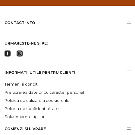
email
informatii
despre
produsele
CONTACT INFO
si
ofertele
Gridsport
URMARESTE-NE SI PE:
INFORMATII UTILE PENTRU CLIENTI
Termeni si conditii
Prelucrarea datelor cu caracter personal
Politica de utilizare a cookie-urilor
Politica de confidentialitate
Solutionarea litigiilor
COMENZI SI LIVRARE