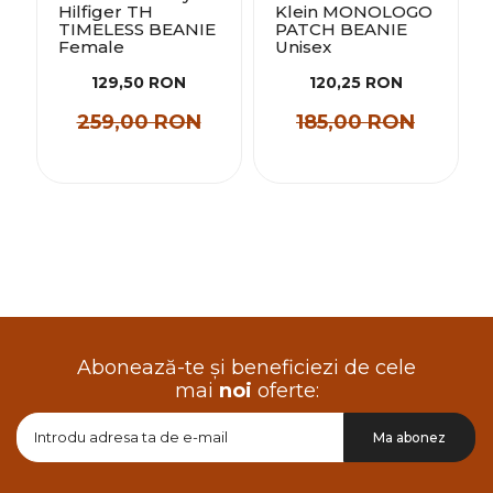
Hilfiger TH
Klein MONOLOGO
TIMELESS BEANIE
PATCH BEANIE
Female
Unisex
129,50 RON
120,25 RON
259,00 RON
185,00 RON
Abonează-te și beneficiezi de cele
mai
noi
oferte:
Doresc
Ma abonez
sa
primesc
pe