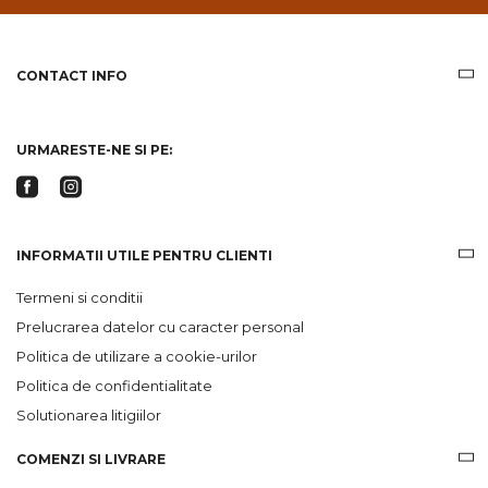
email
informatii
despre
produsele
CONTACT INFO
si
ofertele
Gridsport
URMARESTE-NE SI PE:
INFORMATII UTILE PENTRU CLIENTI
Termeni si conditii
Prelucrarea datelor cu caracter personal
Politica de utilizare a cookie-urilor
Politica de confidentialitate
Solutionarea litigiilor
COMENZI SI LIVRARE