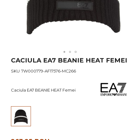
Skip
CACIULA EA7 BEANIE HEAT FEMEI
to
the
SKU
7W000779-AF17576-MC266
beginning
of
the
Caciula EA7 BEANIE HEAT Femei
images
gallery