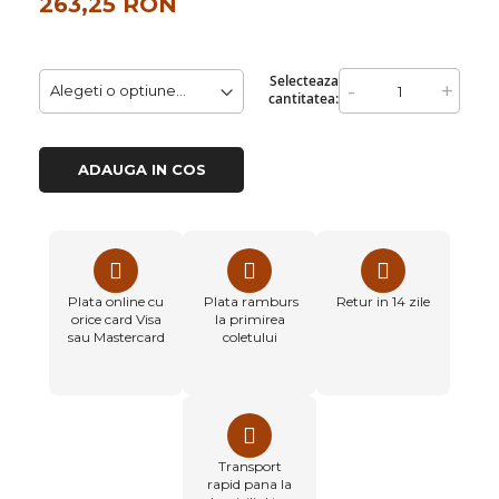
263,25 RON
Selecteaza
-
+
cantitatea:
ADAUGA IN COS
Plata online cu
Plata ramburs
Retur in 14 zile
orice card Visa
la primirea
sau Mastercard
coletului
Transport
rapid pana la