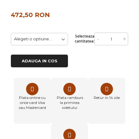
472,50 RON
Selecteaza
-
+
cantitatea:
ADAUGA IN COS
Plata online cu
Plata ramburs
Retur in 14 zile
orice card Visa
la primirea
sau Mastercard
coletului