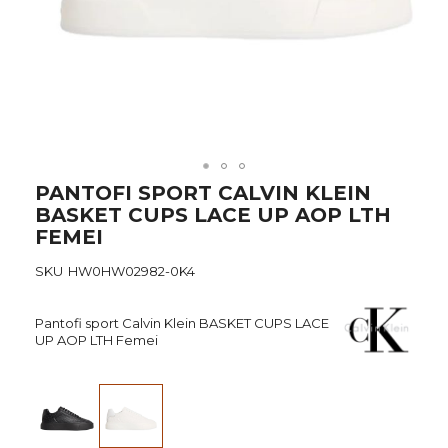
Skip
PANTOFI SPORT CALVIN KLEIN
to
BASKET CUPS LACE UP AOP LTH
the
FEMEI
beginning
of
SKU
HW0HW02982-0K4
the
images
gallery
Pantofi sport Calvin Klein BASKET CUPS LACE
UP AOP LTH Femei