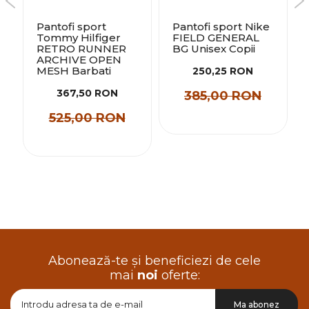
Pantofi sport
Pantofi sport Nike
Tommy Hilfiger
FIELD GENERAL
RETRO RUNNER
BG Unisex Copii
ARCHIVE OPEN
MESH Barbati
250,25 RON
367,50 RON
385,00 RON
525,00 RON
Abonează-te și beneficiezi de cele
mai
noi
oferte:
Doresc
Ma abonez
sa