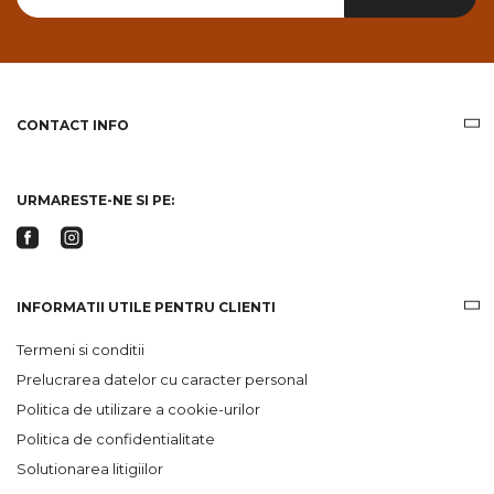
primesc
pe
email
informatii
despre
produsele
CONTACT INFO
si
ofertele
Gridsport
URMARESTE-NE SI PE:
INFORMATII UTILE PENTRU CLIENTI
Termeni si conditii
Prelucrarea datelor cu caracter personal
Politica de utilizare a cookie-urilor
Politica de confidentialitate
Solutionarea litigiilor